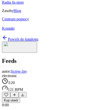
Radia In-store
Zasoby
Blog
Centrum pomocy
Kontakt
Powrót do katalogu
Feeds
autor:
Screw-Jay
electronic
3:20
121 BPM
Kup utwór
0:00