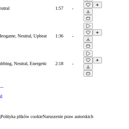
eutral
1:57
-
ideogame, Neutral, Upbeat
1:36
-
ubbing, Neutral, Energetic
2:18
-
kt
i
Polityka plików cookie
Naruszenie praw autorskich