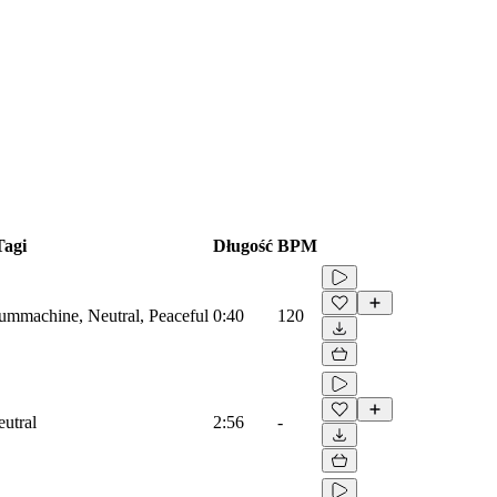
Tagi
Długość
BPM
rummachine, Neutral, Peaceful
0:40
120
eutral
2:56
-