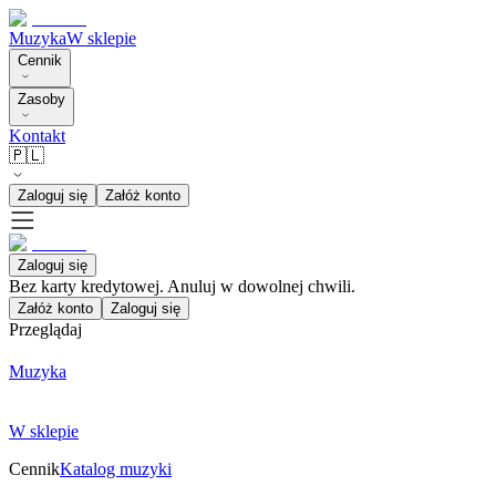
Muzyka
W sklepie
Cennik
Zasoby
Kontakt
🇵🇱
Zaloguj się
Załóż konto
Zaloguj się
Bez karty kredytowej. Anuluj w dowolnej chwili.
Załóż konto
Zaloguj się
Przeglądaj
Muzyka
W sklepie
Cennik
Katalog muzyki