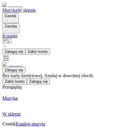
Muzyka
W sklepie
Cennik
Zasoby
Kontakt
🇵🇱
Zaloguj się
Załóż konto
Zaloguj się
Bez karty kredytowej. Anuluj w dowolnej chwili.
Załóż konto
Zaloguj się
Przeglądaj
Muzyka
W sklepie
Cennik
Katalog muzyki