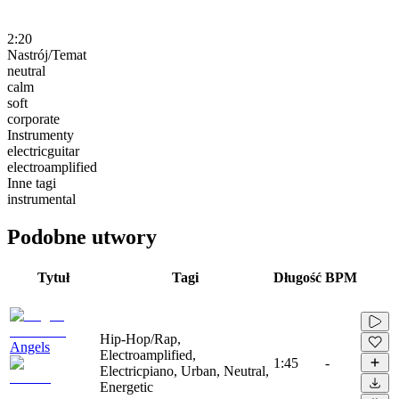
2:20
Nastrój/Temat
neutral
calm
soft
corporate
Instrumenty
electricguitar
electroamplified
Inne tagi
instrumental
Podobne utwory
Tytuł
Tagi
Długość
BPM
Hip-Hop/Rap,
Angels
Electroamplified,
1:45
-
Electricpiano, Urban, Neutral,
Energetic