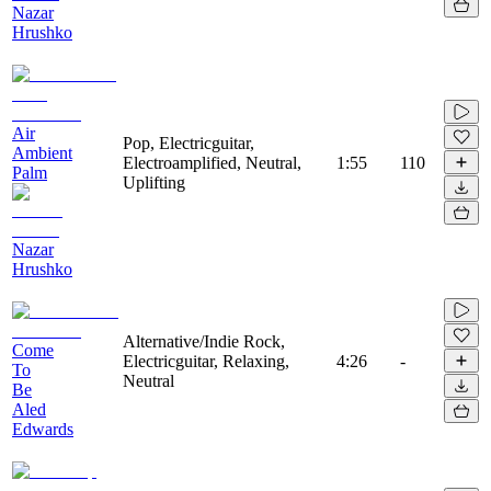
Nazar
Hrushko
Air
Pop, Electricguitar,
Ambient
Electroamplified, Neutral,
1:55
110
Palm
Uplifting
Nazar
Hrushko
Alternative/Indie Rock,
Come
Electricguitar, Relaxing,
4:26
-
To
Neutral
Be
Aled
Edwards