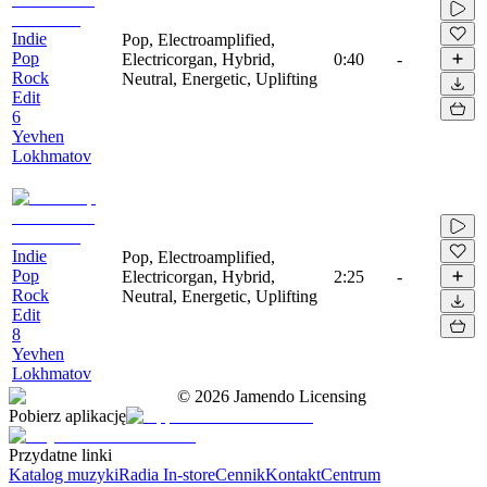
Indie
Pop, Electroamplified,
Pop
Electricorgan, Hybrid,
0:40
-
Rock
Neutral, Energetic, Uplifting
Edit
6
Yevhen
Lokhmatov
Indie
Pop, Electroamplified,
Pop
Electricorgan, Hybrid,
2:25
-
Rock
Neutral, Energetic, Uplifting
Edit
8
Yevhen
Lokhmatov
©
2026
Jamendo Licensing
Pobierz aplikację
Przydatne linki
Katalog muzyki
Radia In-store
Cennik
Kontakt
Centrum