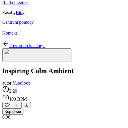
Radia In-store
Zasoby
Blog
Centrum pomocy
Kontakt
Powrót do katalogu
Inspiring Calm Ambient
autor:
YuraSoop
2:20
100 BPM
Kup utwór
0:00