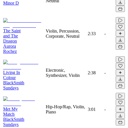
Neutral
Minor D
The Saint
Violin, Percussion,
2:33
-
and The
Corporate, Neutral
Dragon
Aurora
Rochez
Electronic,
Living In
2:38
-
Synthesizer, Violin
Colour
BlackSmith
Sundays
Hip-Hop/Rap, Violin,
Met My
3:01
-
Piano
Match
BlackSmith
Sundays