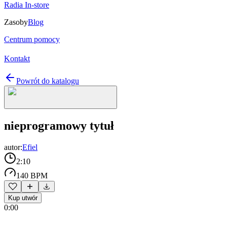
Radia In-store
Zasoby
Blog
Centrum pomocy
Kontakt
Powrót do katalogu
nieprogramowy tytuł
autor:
Efiel
2:10
140 BPM
Kup utwór
0:00