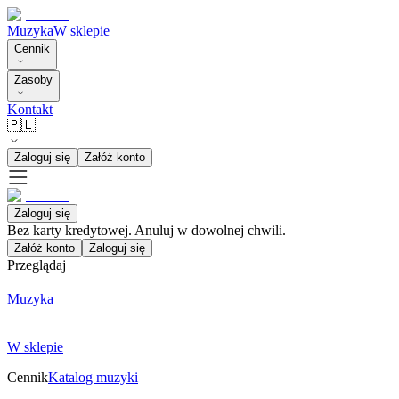
Muzyka
W sklepie
Cennik
Zasoby
Kontakt
🇵🇱
Zaloguj się
Załóż konto
Zaloguj się
Bez karty kredytowej. Anuluj w dowolnej chwili.
Załóż konto
Zaloguj się
Przeglądaj
Muzyka
W sklepie
Cennik
Katalog muzyki