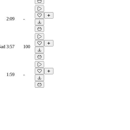
2:09
-
Sad
3:57
100
1:59
-