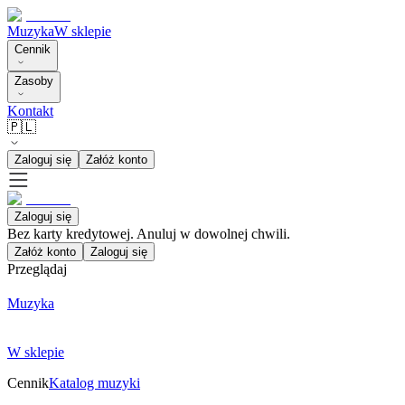
Muzyka
W sklepie
Cennik
Zasoby
Kontakt
🇵🇱
Zaloguj się
Załóż konto
Zaloguj się
Bez karty kredytowej. Anuluj w dowolnej chwili.
Załóż konto
Zaloguj się
Przeglądaj
Muzyka
W sklepie
Cennik
Katalog muzyki