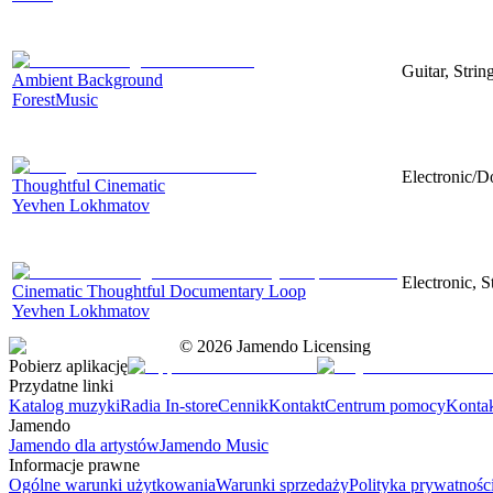
Guitar, Strin
Ambient Background
ForestMusic
Electronic/D
Thoughtful Cinematic
Yevhen Lokhmatov
Electronic, 
Cinematic Thoughtful Documentary Loop
Yevhen Lokhmatov
©
2026
Jamendo Licensing
Pobierz aplikację
Przydatne linki
Katalog muzyki
Radia In-store
Cennik
Kontakt
Centrum pomocy
Konta
Jamendo
Jamendo dla artystów
Jamendo Music
Informacje prawne
Ogólne warunki użytkowania
Warunki sprzedaży
Polityka prywatnośc