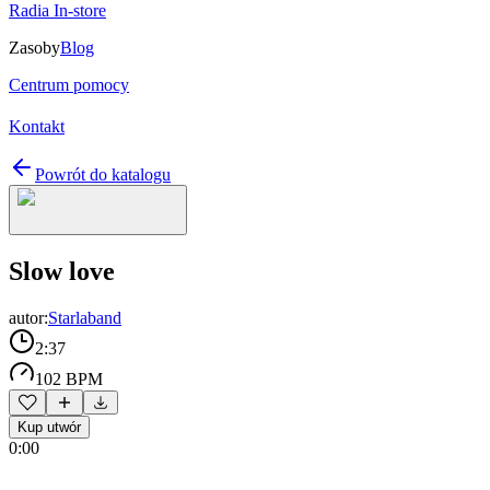
Radia In-store
Zasoby
Blog
Centrum pomocy
Kontakt
Powrót do katalogu
Slow love
autor:
Starlaband
2:37
102 BPM
Kup utwór
0:00