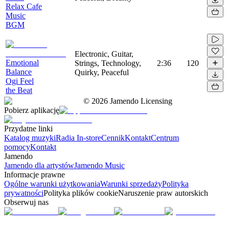
Relax Cafe
Music
BGM
Electronic, Guitar,
Emotional
Strings, Technology,
2:36
120
Balance
Quirky, Peaceful
Ogi Feel
the Beat
©
2026
Jamendo Licensing
Pobierz aplikację
Przydatne linki
Katalog muzyki
Radia In-store
Cennik
Kontakt
Centrum
pomocy
Kontakt
Jamendo
Jamendo dla artystów
Jamendo Music
Informacje prawne
Ogólne warunki użytkowania
Warunki sprzedaży
Polityka
prywatności
Polityka plików cookie
Naruszenie praw autorskich
Obserwuj nas