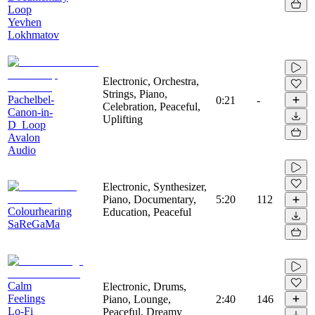
Loop
Yevhen
Lokhmatov
Electronic, Orchestra,
Strings, Piano,
Pachelbel-
0:21
-
Celebration, Peaceful,
Canon-in-
Uplifting
D_Loop
Avalon
Audio
Electronic, Synthesizer,
Piano, Documentary,
5:20
112
Colourhearing
Education, Peaceful
SaReGaMa
Calm
Electronic, Drums,
Feelings
Piano, Lounge,
2:40
146
Lo-Fi
Peaceful, Dreamy