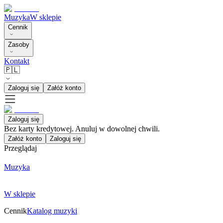
Muzyka
W sklepie
Cennik
Zasoby
Kontakt
🇵🇱
Zaloguj się
Załóż konto
Zaloguj się
Bez karty kredytowej. Anuluj w dowolnej chwili.
Załóż konto
Zaloguj się
Przeglądaj
Muzyka
W sklepie
Cennik
Katalog muzyki