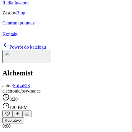
Radia In-store
Zasoby
Blog
Centrum pomocy
Kontakt
Powrót do katalogu
Alchemist
autor:
SoLaRiS
electronic/psy-trance
3:20
120 BPM
Kup utwór
0:00