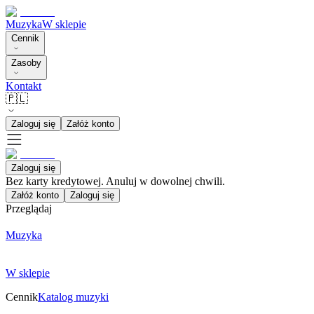
Muzyka
W sklepie
Cennik
Zasoby
Kontakt
🇵🇱
Zaloguj się
Załóż konto
Zaloguj się
Bez karty kredytowej. Anuluj w dowolnej chwili.
Załóż konto
Zaloguj się
Przeglądaj
Muzyka
W sklepie
Cennik
Katalog muzyki