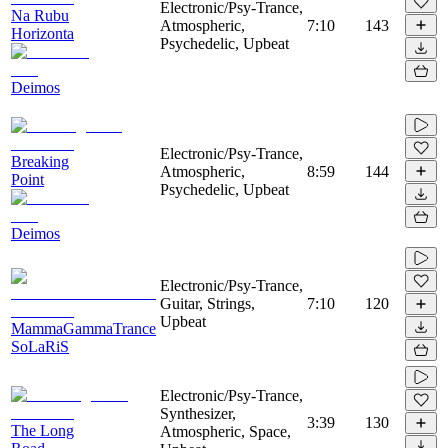
Electronic/Psy-Trance,
Na Rubu
Atmospheric,
7:10
143
Horizonta
Psychedelic, Upbeat
Deimos
Electronic/Psy-Trance,
Breaking
Atmospheric,
8:59
144
Point
Psychedelic, Upbeat
Deimos
Electronic/Psy-Trance,
Guitar, Strings,
7:10
120
Upbeat
MammaGammaTrance
SoLaRiS
Electronic/Psy-Trance,
Synthesizer,
3:39
130
The Long
Atmospheric, Space,