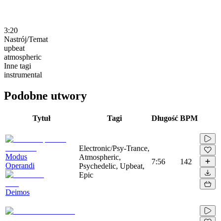
3:20
Nastrój/Temat
upbeat
atmospheric
Inne tagi
instrumental
Podobne utwory
Tytuł
Tagi
Długość
BPM
Electronic/Psy-Trance,
Modus
Atmospheric,
7:56
142
Operandi
Psychedelic, Upbeat,
Epic
Deimos