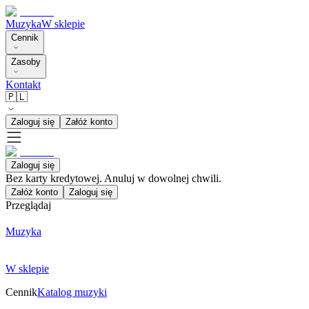
Muzyka
W sklepie
Cennik
Zasoby
Kontakt
🇵🇱
Zaloguj się
Załóż konto
Zaloguj się
Bez karty kredytowej. Anuluj w dowolnej chwili.
Załóż konto
Zaloguj się
Przeglądaj
Muzyka
W sklepie
Cennik
Katalog muzyki