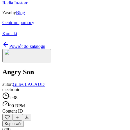
Radia In-store
Zasoby
Blog
Centrum pomocy
Kontakt
Powrót do katalogu
Angry Son
autor:
Gilles LACAUD
electronic
2:38
90 BPM
Content ID
Kup utwór
0:00