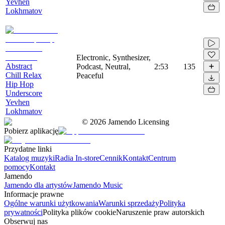
Yevhen
Lokhmatov
Electronic, Synthesizer,
Abstract
Podcast, Neutral,
2:53
135
Chill Relax
Peaceful
Hip Hop
Underscore
Yevhen
Lokhmatov
©
2026
Jamendo Licensing
Pobierz aplikację
Przydatne linki
Katalog muzyki
Radia In-store
Cennik
Kontakt
Centrum
pomocy
Kontakt
Jamendo
Jamendo dla artystów
Jamendo Music
Informacje prawne
Ogólne warunki użytkowania
Warunki sprzedaży
Polityka
prywatności
Polityka plików cookie
Naruszenie praw autorskich
Obserwuj nas