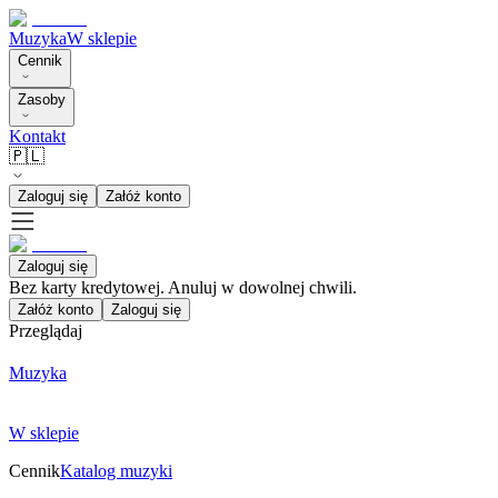
Muzyka
W sklepie
Cennik
Zasoby
Kontakt
🇵🇱
Zaloguj się
Załóż konto
Zaloguj się
Bez karty kredytowej. Anuluj w dowolnej chwili.
Załóż konto
Zaloguj się
Przeglądaj
Muzyka
W sklepie
Cennik
Katalog muzyki