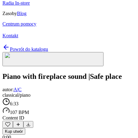
Radia In-store
Zasoby
Blog
Centrum pomocy
Kontakt
Powrót do katalogu
Piano with fireplace sound |Safe place
autor:
A|C
classical/piano
6:33
107 BPM
Content ID
Kup utwór
0:00