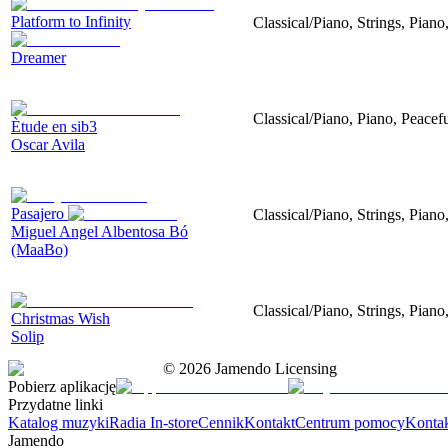
Platform to Infinity
Classical/Piano, Strings, Piano
Dreamer
Classical/Piano, Piano, Peacef
Ètude en sib3
Oscar Avila
Pasajero
Classical/Piano, Strings, Piano
Miguel Angel Albentosa Bó
(MaaBo)
Classical/Piano, Strings, Pian
Christmas Wish
Solip
©
2026
Jamendo Licensing
Pobierz aplikację
Przydatne linki
Katalog muzyki
Radia In-store
Cennik
Kontakt
Centrum pomocy
Konta
Jamendo