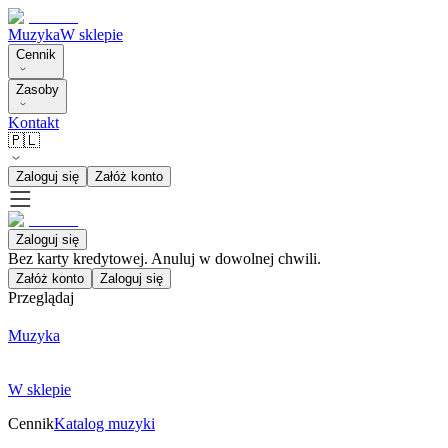
Muzyka
W sklepie
Cennik
Zasoby
Kontakt
🇵🇱
Zaloguj się
Załóż konto
Zaloguj się
Bez karty kredytowej. Anuluj w dowolnej chwili.
Załóż konto
Zaloguj się
Przeglądaj
Muzyka
W sklepie
Cennik
Katalog muzyki