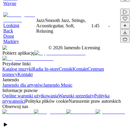
Wayne
Jazz/Smooth Jazz, Strings,
Looking
Acousticguitar, Soft,
1:45
-
Back
Relaxing
Doug
Markley
©
2026
Jamendo Licensing
Pobierz aplikację
Przydatne linki
Katalog muzyki
Radia In-store
Cennik
Kontakt
Centrum
pomocy
Kontakt
Jamendo
Jamendo dla artystów
Jamendo Music
Informacje prawne
Ogólne warunki użytkowania
Warunki sprzedaży
Polityka
prywatności
Polityka plików cookie
Naruszenie praw autorskich
Obserwuj nas