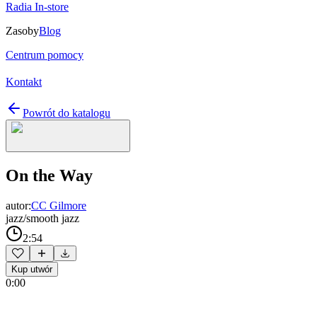
Radia In-store
Zasoby
Blog
Centrum pomocy
Kontakt
Powrót do katalogu
On the Way
autor:
CC Gilmore
jazz/smooth jazz
2:54
Kup utwór
0:00