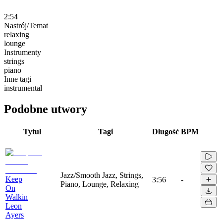
2:54
Nastrój/Temat
relaxing
lounge
Instrumenty
strings
piano
Inne tagi
instrumental
Podobne utwory
Tytuł
Tagi
Długość
BPM
Jazz/Smooth Jazz, Strings,
Keep
3:56
-
Piano, Lounge, Relaxing
On
Walkin
Leon
Ayers