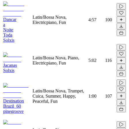
Latin/Bossa Nova,
Dancar
4:57
100
Electricpiano, Fun
a
Noite
Toda
Solxis
Latin/Bossa Nova, Piano,
5:02
116
Electricpiano, Fun
Jacanas
Solxis
Latin/Bossa Nova, Trumpet,
Cuica, Summer, Happy,
1:00
107
Destination
Peaceful, Fun
Brazil_60
pinegroove