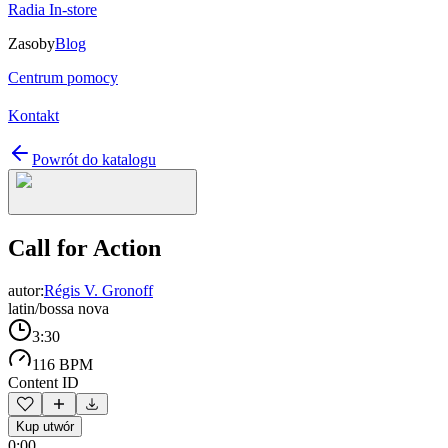
Radia In-store
Zasoby
Blog
Centrum pomocy
Kontakt
Powrót do katalogu
Call for Action
autor:
Régis V. Gronoff
latin/bossa nova
3:30
116 BPM
Content ID
Kup utwór
0:00