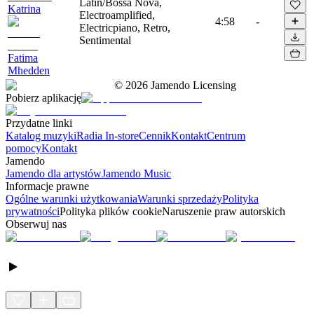
Latin/Bossa Nova,
Katrina
Electroamplified,
4:58
-
Electricpiano, Retro,
Sentimental
Fatima
Mhedden
©
2026
Jamendo Licensing
Pobierz aplikację
Przydatne linki
Katalog muzyki
Radia In-store
Cennik
Kontakt
Centrum
pomocy
Kontakt
Jamendo
Jamendo dla artystów
Jamendo Music
Informacje prawne
Ogólne warunki użytkowania
Warunki sprzedaży
Polityka
prywatności
Polityka plików cookie
Naruszenie praw autorskich
Obserwuj nas