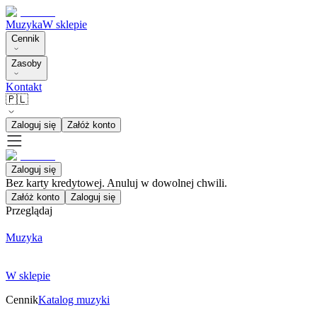
Muzyka
W sklepie
Cennik
Zasoby
Kontakt
🇵🇱
Zaloguj się
Załóż konto
Zaloguj się
Bez karty kredytowej. Anuluj w dowolnej chwili.
Załóż konto
Zaloguj się
Przeglądaj
Muzyka
W sklepie
Cennik
Katalog muzyki