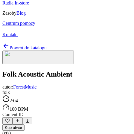
Radia In-store
Zasoby
Blog
Centrum pomocy
Kontakt
Powrót do katalogu
Folk Acoustic Ambient
autor:
ForestMusic
folk
2:04
100 BPM
Content ID
Kup utwór
0:00