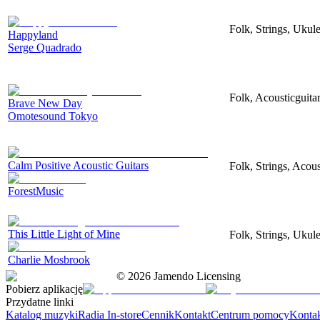
Folk, Strings, Uku
Happyland
Serge Quadrado
Folk, Acousticguita
Brave New Day
Omotesound Tokyo
Calm Positive Acoustic Guitars
Folk, Strings, Acous
ForestMusic
This Little Light of Mine
Folk, Strings, Ukule
Charlie Mosbrook
©
2026
Jamendo Licensing
Pobierz aplikację
Przydatne linki
Katalog muzyki
Radia In-store
Cennik
Kontakt
Centrum pomocy
Konta