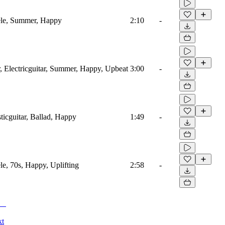
lele, Summer, Happy
2:10
-
r, Electricguitar, Summer, Happy, Upbeat
3:00
-
ticguitar, Ballad, Happy
1:49
-
le, 70s, Happy, Uplifting
2:58
-
kt