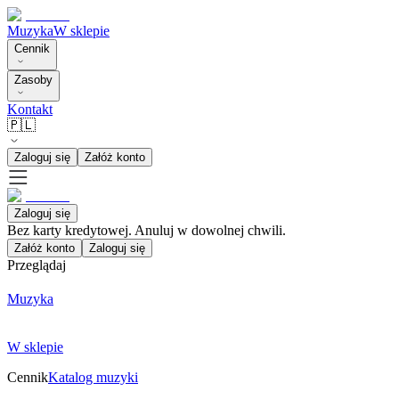
Muzyka
W sklepie
Cennik
Zasoby
Kontakt
🇵🇱
Zaloguj się
Załóż konto
Zaloguj się
Bez karty kredytowej. Anuluj w dowolnej chwili.
Załóż konto
Zaloguj się
Przeglądaj
Muzyka
W sklepie
Cennik
Katalog muzyki