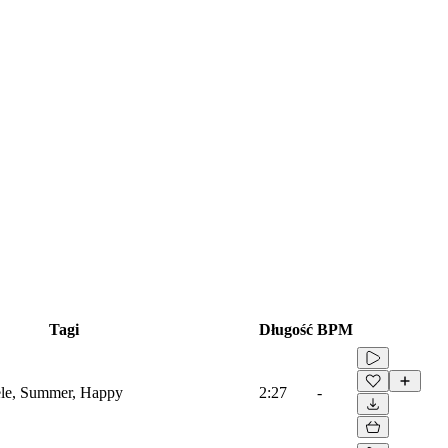
Tagi
Długość
BPM
lele, Summer, Happy
2:27
-