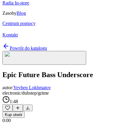
Radia In-store
Zasoby
Blog
Centrum pomocy
Kontakt
Powrót do katalogu
Epic Future Bass Underscore
autor:
Yevhen Lokhmatov
electronic/dubstep/grime
1:48
Kup utwór
0:00