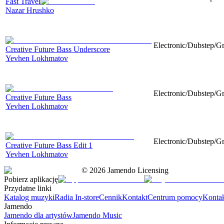
Fast Travel
Nazar Hrushko
Electronic/Dubstep/Gr
Creative Future Bass Underscore
Yevhen Lokhmatov
Electronic/Dubstep/Gr
Creative Future Bass
Yevhen Lokhmatov
Electronic/Dubstep/Gr
Creative Future Bass Edit 1
Yevhen Lokhmatov
©
2026
Jamendo Licensing
Pobierz aplikację
Przydatne linki
Katalog muzyki
Radia In-store
Cennik
Kontakt
Centrum pomocy
Konta
Jamendo
Jamendo dla artystów
Jamendo Music