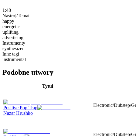
1:48
Nastrój/Temat
happy
energetic
uplifting
advertising
Instrumenty
synthesizer
Inne tagi
instrumental
Podobne utwory
Tytuł
Electronic/Dubstep/Gr
Positive Pop Trap
Nazar Hrushko
Electronic/Dubstep/G