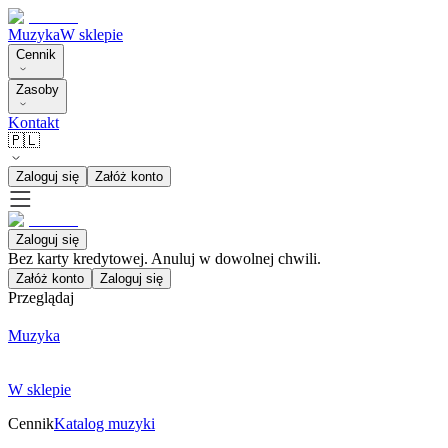
Muzyka
W sklepie
Cennik
Zasoby
Kontakt
🇵🇱
Zaloguj się
Załóż konto
Zaloguj się
Bez karty kredytowej. Anuluj w dowolnej chwili.
Załóż konto
Zaloguj się
Przeglądaj
Muzyka
W sklepie
Cennik
Katalog muzyki