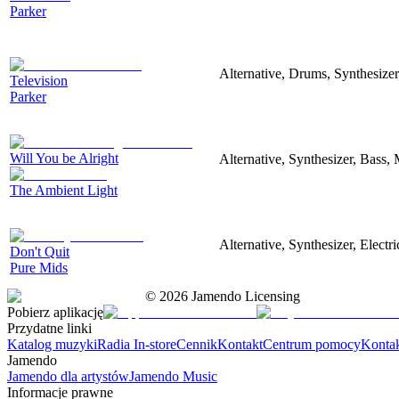
Parker
Alternative, Drums, Synthesiz
Television
Parker
Will You be Alright
Alternative, Synthesizer, Bass
The Ambient Light
Alternative, Synthesizer, Electr
Don't Quit
Pure Mids
©
2026
Jamendo Licensing
Pobierz aplikację
Przydatne linki
Katalog muzyki
Radia In-store
Cennik
Kontakt
Centrum pomocy
Konta
Jamendo
Jamendo dla artystów
Jamendo Music
Informacje prawne