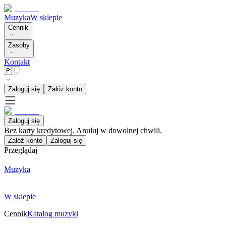
Muzyka
W sklepie
Cennik
Zasoby
Kontakt
🇵🇱
Zaloguj się
Załóż konto
Zaloguj się
Bez karty kredytowej. Anuluj w dowolnej chwili.
Załóż konto
Zaloguj się
Przeglądaj
Muzyka
W sklepie
Cennik
Katalog muzyki