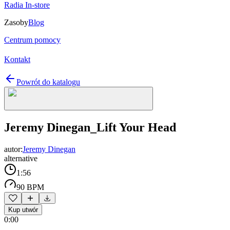
Radia In-store
Zasoby
Blog
Centrum pomocy
Kontakt
Powrót do katalogu
Jeremy Dinegan_Lift Your Head
autor:
Jeremy Dinegan
alternative
1:56
90 BPM
Kup utwór
0:00