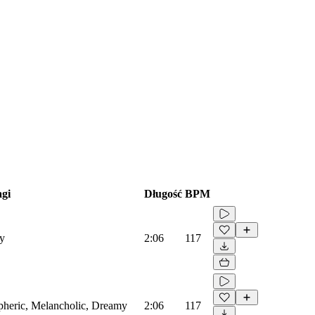
gi
Długość
BPM
my
2:06
117
spheric, Melancholic, Dreamy
2:06
117