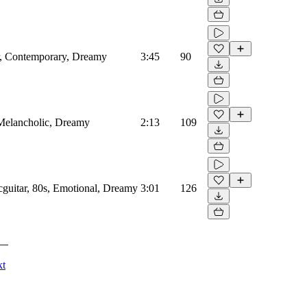
er, Contemporary, Dreamy
3:45
90
, Melancholic, Dreamy
2:13
109
icguitar, 80s, Emotional, Dreamy
3:01
126
kt