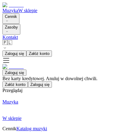
Muzyka
W sklepie
Cennik
Zasoby
Kontakt
🇵🇱
Zaloguj się
Załóż konto
Zaloguj się
Bez karty kredytowej. Anuluj w dowolnej chwili.
Załóż konto
Zaloguj się
Przeglądaj
Muzyka
W sklepie
Cennik
Katalog muzyki