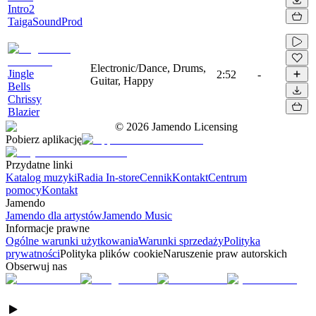
Intro2
TaigaSoundProd
Electronic/Dance, Drums,
Jingle
2:52
-
Guitar, Happy
Bells
Chrissy
Blazier
©
2026
Jamendo Licensing
Pobierz aplikację
Przydatne linki
Katalog muzyki
Radia In-store
Cennik
Kontakt
Centrum
pomocy
Kontakt
Jamendo
Jamendo dla artystów
Jamendo Music
Informacje prawne
Ogólne warunki użytkowania
Warunki sprzedaży
Polityka
prywatności
Polityka plików cookie
Naruszenie praw autorskich
Obserwuj nas