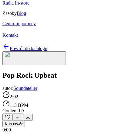
Radia In-store
Zasoby
Blog
Centrum pomocy
Kontakt
Powrót do katalogu
Pop Rock Upbeat
autor:
Soundatelier
2:02
113 BPM
Content ID
Kup utwór
0:00