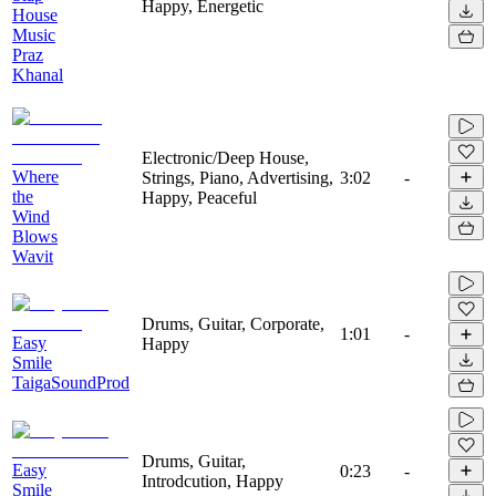
Happy, Energetic
House
Music
Praz
Khanal
Electronic/Deep House,
Where
Strings, Piano, Advertising,
3:02
-
the
Happy, Peaceful
Wind
Blows
Wavit
Drums, Guitar, Corporate,
1:01
-
Easy
Happy
Smile
TaigaSoundProd
Drums, Guitar,
Easy
0:23
-
Introdcution, Happy
Smile