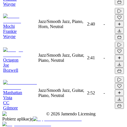
Wayne
Jazz/Smooth Jazz, Piano,
2:40
-
Mochi
Horn, Neutral
Frankie
Wayne
Jazz/Smooth Jazz, Guitar,
2:41
-
Octagon
Piano, Neutral
Joe
Bozwell
Jazz/Smooth Jazz, Guitar,
Manhattan
2:52
-
Piano, Neutral
Vista
CC
Gilmore
©
2026
Jamendo Licensing
Pobierz aplikację