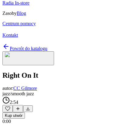
Radia In-store
Zasoby
Blog
Centrum pomocy
Kontakt
Powrót do katalogu
Right On It
autor:
CC Gilmore
jazz/smooth jazz
2:54
Kup utwór
0:00