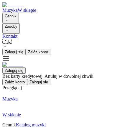
Muzyka
W sklepie
Cennik
Zasoby
Kontakt
🇵🇱
Zaloguj się
Załóż konto
Zaloguj się
Bez karty kredytowej. Anuluj w dowolnej chwili.
Załóż konto
Zaloguj się
Przeglądaj
Muzyka
W sklepie
Cennik
Katalog muzyki