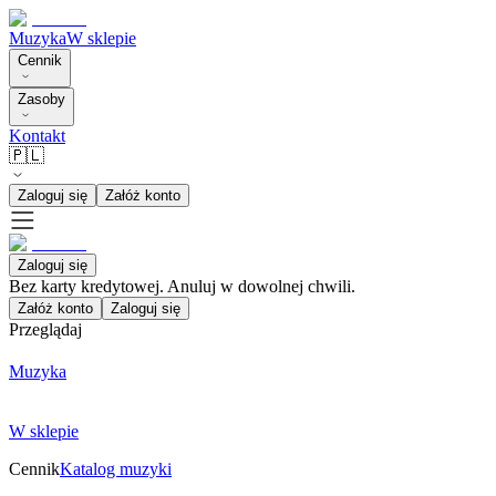
Muzyka
W sklepie
Cennik
Zasoby
Kontakt
🇵🇱
Zaloguj się
Załóż konto
Zaloguj się
Bez karty kredytowej. Anuluj w dowolnej chwili.
Załóż konto
Zaloguj się
Przeglądaj
Muzyka
W sklepie
Cennik
Katalog muzyki