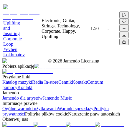
Electronic, Guitar,
Uplifting
Strings, Technology,
and
1:50
-
Corporate, Happy,
Inspiring
Uplifting
Corporate
Loop
Yevhen
Lokhmatov
©
2026
Jamendo Licensing
Pobierz aplikację
Przydatne linki
Katalog muzyki
Radia In-store
Cennik
Kontakt
Centrum
pomocy
Kontakt
Jamendo
Jamendo dla artystów
Jamendo Music
Informacje prawne
Ogólne warunki użytkowania
Warunki sprzedaży
Polityka
prywatności
Polityka plików cookie
Naruszenie praw autorskich
Obserwuj nas