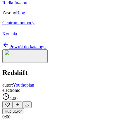
Radia In-store
Zasoby
Blog
Centrum pomocy
Kontakt
Powrót do katalogu
Redshift
autor:
Youthopian
electronic
4:00
Kup utwór
0:00