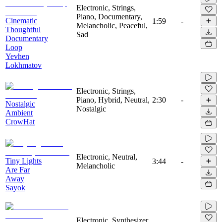
Electronic, Strings,
Piano, Documentary,
Cinematic
1:59
-
Melancholic, Peaceful,
Thoughtful
Sad
Documentary
Loop
Yevhen
Lokhmatov
Electronic, Strings,
Piano, Hybrid, Neutral,
2:30
-
Nostalgic
Nostalgic
Ambient
CrowHat
Electronic, Neutral,
Tiny Lights
3:44
-
Melancholic
Are Far
Away
Sayok
Electronic, Synthesizer,