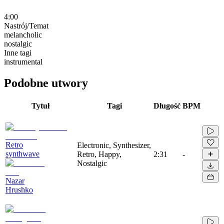
4:00
Nastrój/Temat
melancholic
nostalgic
Inne tagi
instrumental
Podobne utwory
Tytuł
Tagi
Długość
BPM
Retro
Electronic, Synthesizer,
synthwave
Retro, Happy,
2:31
-
Nostalgic
Nazar
Hrushko