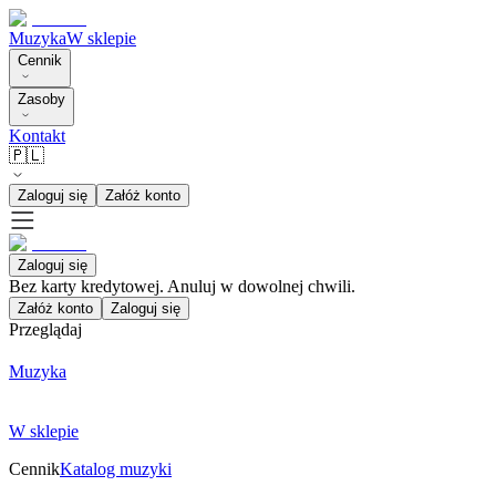
Muzyka
W sklepie
Cennik
Zasoby
Kontakt
🇵🇱
Zaloguj się
Załóż konto
Zaloguj się
Bez karty kredytowej. Anuluj w dowolnej chwili.
Załóż konto
Zaloguj się
Przeglądaj
Muzyka
W sklepie
Cennik
Katalog muzyki