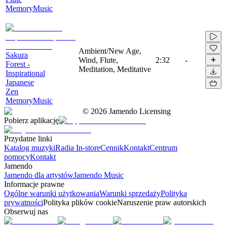
MemoryMusic
Ambient/New Age,
Sakura
Wind, Flute,
2:32
-
Forest -
Meditation, Meditative
Inspirational
Japanese
Zen
MemoryMusic
©
2026
Jamendo Licensing
Pobierz aplikację
Przydatne linki
Katalog muzyki
Radia In-store
Cennik
Kontakt
Centrum
pomocy
Kontakt
Jamendo
Jamendo dla artystów
Jamendo Music
Informacje prawne
Ogólne warunki użytkowania
Warunki sprzedaży
Polityka
prywatności
Polityka plików cookie
Naruszenie praw autorskich
Obserwuj nas