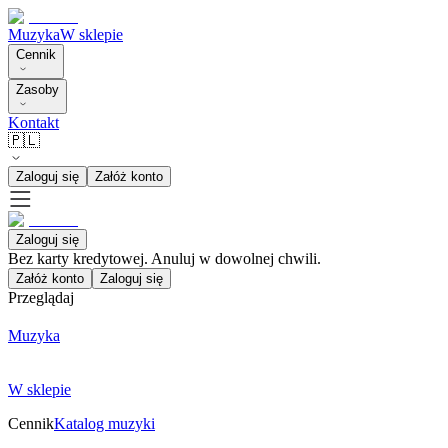
Muzyka
W sklepie
Cennik
Zasoby
Kontakt
🇵🇱
Zaloguj się
Załóż konto
Zaloguj się
Bez karty kredytowej. Anuluj w dowolnej chwili.
Załóż konto
Zaloguj się
Przeglądaj
Muzyka
W sklepie
Cennik
Katalog muzyki