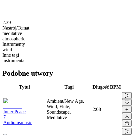
2:39
Nastrój/Temat
meditative
atmospheric
Instrumenty
wind
Inne tagi
instrumental
Podobne utwory
Tytuł
Tagi
Długość
BPM
Ambient/New Age,
Wind, Flute,
2:08
-
Inner Peace
Soundscape,
7
Meditative
Audioinsmusic