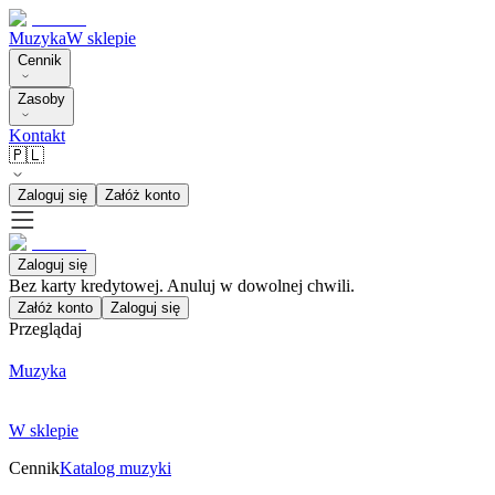
Muzyka
W sklepie
Cennik
Zasoby
Kontakt
🇵🇱
Zaloguj się
Załóż konto
Zaloguj się
Bez karty kredytowej. Anuluj w dowolnej chwili.
Załóż konto
Zaloguj się
Przeglądaj
Muzyka
W sklepie
Cennik
Katalog muzyki