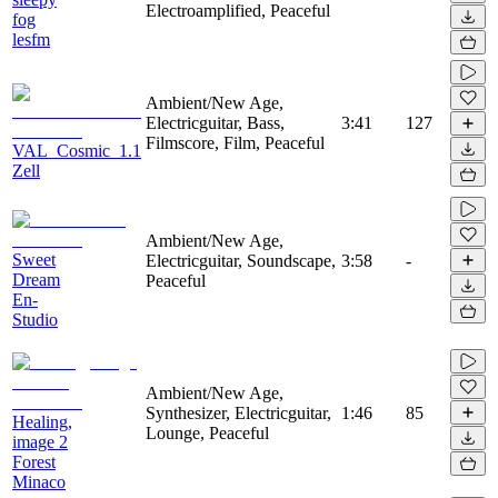
Electroamplified, Peaceful
fog
lesfm
Ambient/New Age,
Electricguitar, Bass,
3:41
127
Filmscore, Film, Peaceful
VAL_Cosmic_1.1
Zell
Ambient/New Age,
Sweet
Electricguitar, Soundscape,
3:58
-
Dream
Peaceful
En-
Studio
Ambient/New Age,
Synthesizer, Electricguitar,
1:46
85
Healing,
Lounge, Peaceful
image 2
Forest
Minaco