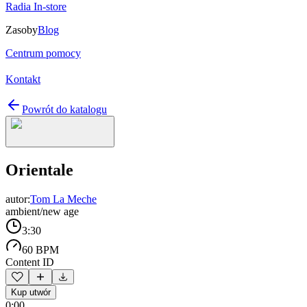
Radia In-store
Zasoby
Blog
Centrum pomocy
Kontakt
Powrót do katalogu
Orientale
autor:
Tom La Meche
ambient/new age
3:30
60 BPM
Content ID
Kup utwór
0:00