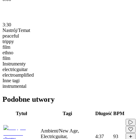
3:30
Nastrój/Temat
peaceful
trippy
film
ethno
film
Instrumenty
electricguitar
electroamplified
Inne tagi
instrumental
Podobne utwory
Tytuł
Tagi
Długość
BPM
Ambient/New Age,
Electricguitar,
4:37
93
sleepy