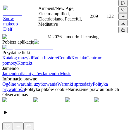
Ambient/New Age,
Electroamplified,
2:09
132
Snow
Electricpiano, Peaceful,
makeup
Meditative
D'elf
©
2026
Jamendo Licensing
Pobierz aplikację
Przydatne linki
Katalog muzyki
Radia In-store
Cennik
Kontakt
Centrum
pomocy
Kontakt
Jamendo
Jamendo dla artystów
Jamendo Music
Informacje prawne
Ogólne warunki użytkowania
Warunki sprzedaży
Polityka
prywatności
Polityka plików cookie
Naruszenie praw autorskich
Obserwuj nas