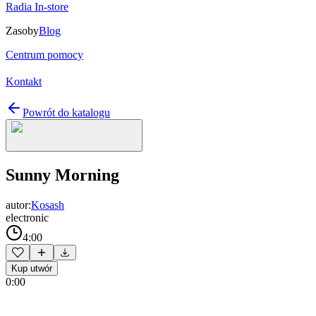
Radia In-store
Zasoby
Blog
Centrum pomocy
Kontakt
Powrót do katalogu
Sunny Morning
autor:
Kosash
electronic
4:00
Kup utwór
0:00