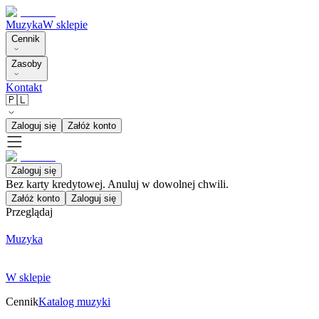
Muzyka
W sklepie
Cennik
Zasoby
Kontakt
🇵🇱
Zaloguj się
Załóż konto
Zaloguj się
Bez karty kredytowej. Anuluj w dowolnej chwili.
Załóż konto
Zaloguj się
Przeglądaj
Muzyka
W sklepie
Cennik
Katalog muzyki