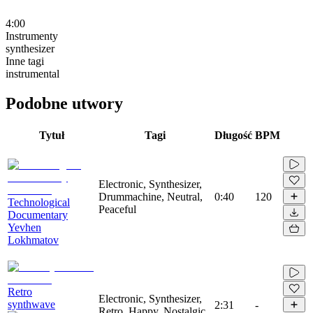
4:00
Instrumenty
synthesizer
Inne tagi
instrumental
Podobne utwory
Tytuł
Tagi
Długość
BPM
Electronic, Synthesizer,
Drummachine, Neutral,
0:40
120
Technological
Peaceful
Documentary
Yevhen
Lokhmatov
Retro
Electronic, Synthesizer,
synthwave
2:31
-
Retro, Happy, Nostalgic