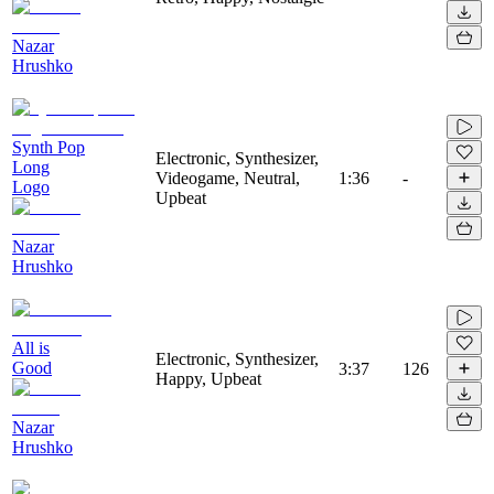
Nazar
Hrushko
Synth Pop
Electronic, Synthesizer,
Long
Videogame, Neutral,
1:36
-
Logo
Upbeat
Nazar
Hrushko
All is
Electronic, Synthesizer,
Good
3:37
126
Happy, Upbeat
Nazar
Hrushko