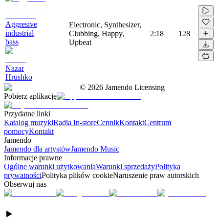
Aggresive
Electronic, Synthesizer,
industrial
Clubbing, Happy,
2:18
128
bass
Upbeat
Nazar
Hrushko
©
2026
Jamendo Licensing
Pobierz aplikację
Przydatne linki
Katalog muzyki
Radia In-store
Cennik
Kontakt
Centrum
pomocy
Kontakt
Jamendo
Jamendo dla artystów
Jamendo Music
Informacje prawne
Ogólne warunki użytkowania
Warunki sprzedaży
Polityka
prywatności
Polityka plików cookie
Naruszenie praw autorskich
Obserwuj nas