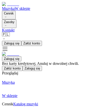
Muzyka
W sklepie
Cennik
Zasoby
Kontakt
🇵🇱
Zaloguj się
Załóż konto
Zaloguj się
Bez karty kredytowej. Anuluj w dowolnej chwili.
Załóż konto
Zaloguj się
Przeglądaj
Muzyka
W sklepie
Cennik
Katalog muzyki