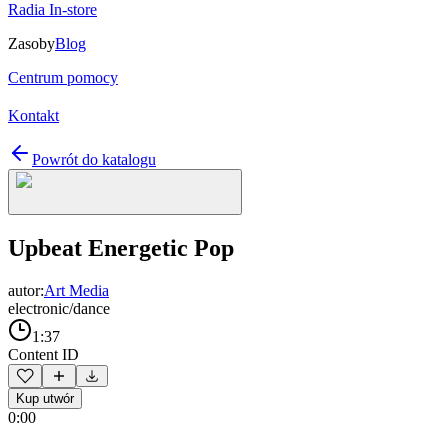
Radia In-store
Zasoby
Blog
Centrum pomocy
Kontakt
Powrót do katalogu
Upbeat Energetic Pop
autor:
Art Media
electronic/dance
1:37
Content ID
Kup utwór
0:00