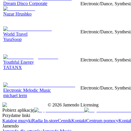
Dream Disco Corporate
Electronic/Dance, Synthes
Nazar Hrushko
Electronic/Dance, Synthesiz
World Travel
YuraSoop
Electronic/Dance, Synthes
Youthful Energy
TATANX
Electronic/Dance, Synthesiz
Electronic Melodic Music
michael lerm
©
2026
Jamendo Licensing
Pobierz aplikację
Przydatne linki
Katalog muzyki
Radia In-store
Cennik
Kontakt
Centrum pomocy
Konta
Jamendo