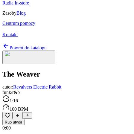
Radia In-store
Zasoby
Blog
Centrum pomocy
Kontakt
Powrót do katalogu
The Weaver
autor:
Revalvers Electric Rabbit
funk/r&b
1:16
100 BPM
Kup utwór
0:00