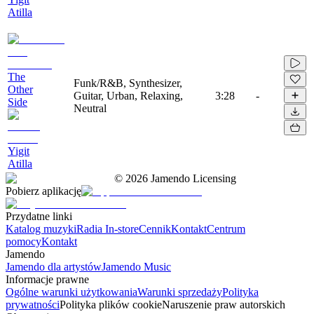
Atilla
The
Funk/R&B, Synthesizer,
Other
Guitar, Urban, Relaxing,
3:28
-
Side
Neutral
Yigit
Atilla
©
2026
Jamendo Licensing
Pobierz aplikację
Przydatne linki
Katalog muzyki
Radia In-store
Cennik
Kontakt
Centrum
pomocy
Kontakt
Jamendo
Jamendo dla artystów
Jamendo Music
Informacje prawne
Ogólne warunki użytkowania
Warunki sprzedaży
Polityka
prywatności
Polityka plików cookie
Naruszenie praw autorskich