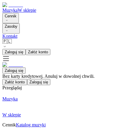
Muzyka
W sklepie
Cennik
Zasoby
Kontakt
🇵🇱
Zaloguj się
Załóż konto
Zaloguj się
Bez karty kredytowej. Anuluj w dowolnej chwili.
Załóż konto
Zaloguj się
Przeglądaj
Muzyka
W sklepie
Cennik
Katalog muzyki