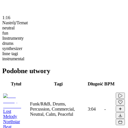
1:16
Nastrój/Temat
neutral
fun
Instrumenty
drums
synthesizer
Inne tagi
instrumental
Podobne utwory
Tytuł
Tagi
Długość
BPM
Funk/R&B, Drums,
Percussion, Commercial,
3:04
-
Lost
Neutral, Calm, Peaceful
Melody
Northstar
Beat