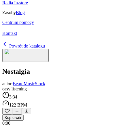
Radia In-store
Zasoby
Blog
Centrum pomocy
Kontakt
Powrót do katalogu
Nostalgia
autor:
BeardMusicStock
easy listening
3:34
122 BPM
Kup utwór
0:00