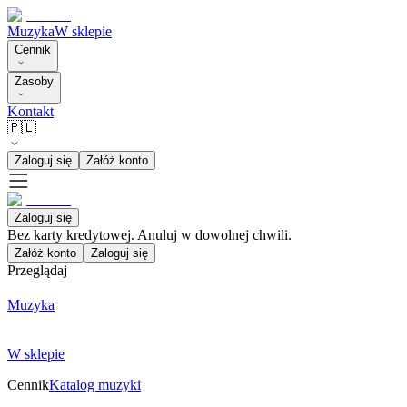
Muzyka
W sklepie
Cennik
Zasoby
Kontakt
🇵🇱
Zaloguj się
Załóż konto
Zaloguj się
Bez karty kredytowej. Anuluj w dowolnej chwili.
Załóż konto
Zaloguj się
Przeglądaj
Muzyka
W sklepie
Cennik
Katalog muzyki