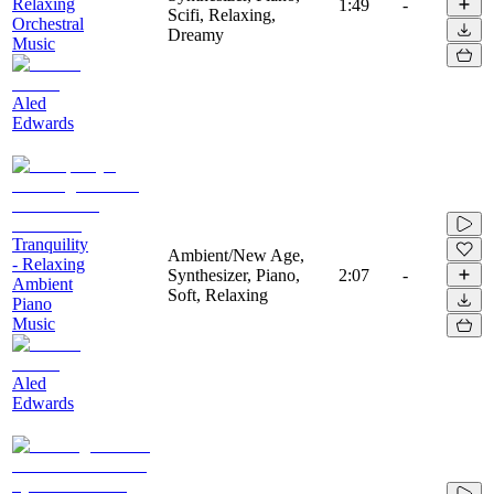
Relaxing
1:49
-
Scifi, Relaxing,
Orchestral
Dreamy
Music
Aled
Edwards
Tranquility
Ambient/New Age,
- Relaxing
Synthesizer, Piano,
2:07
-
Ambient
Soft, Relaxing
Piano
Music
Aled
Edwards