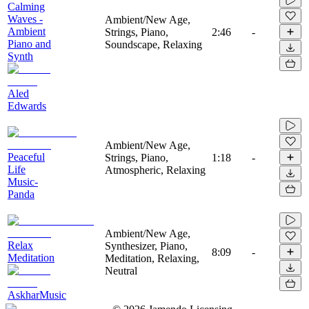
Calming
Waves -
Ambient/New Age,
Ambient
Strings, Piano,
2:46
-
Piano and
Soundscape, Relaxing
Synth
Aled
Edwards
Ambient/New Age,
Peaceful
Strings, Piano,
1:18
-
Life
Atmospheric, Relaxing
Music-
Panda
Ambient/New Age,
Relax
Synthesizer, Piano,
8:09
-
Meditation
Meditation, Relaxing,
Neutral
AskharMusic