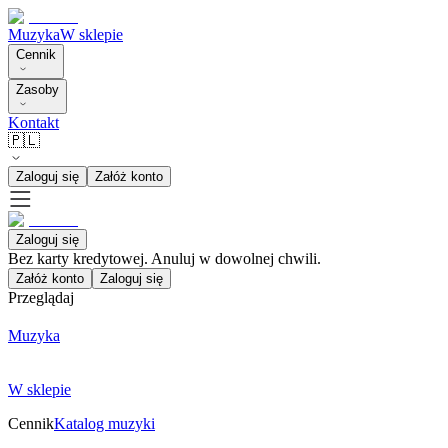
Muzyka
W sklepie
Cennik
Zasoby
Kontakt
🇵🇱
Zaloguj się
Załóż konto
Zaloguj się
Bez karty kredytowej. Anuluj w dowolnej chwili.
Załóż konto
Zaloguj się
Przeglądaj
Muzyka
W sklepie
Cennik
Katalog muzyki