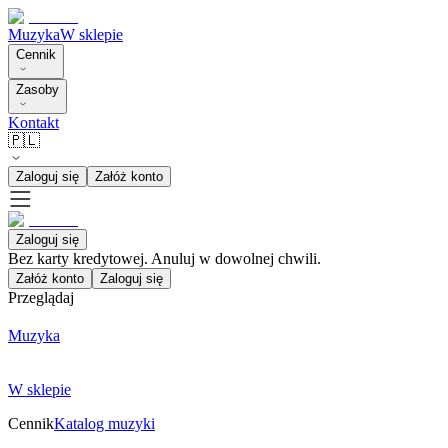
Muzyka
W sklepie
Cennik
Zasoby
Kontakt
🇵🇱
Zaloguj się
Załóż konto
Zaloguj się
Bez karty kredytowej. Anuluj w dowolnej chwili.
Załóż konto
Zaloguj się
Przeglądaj
Muzyka
W sklepie
Cennik
Katalog muzyki