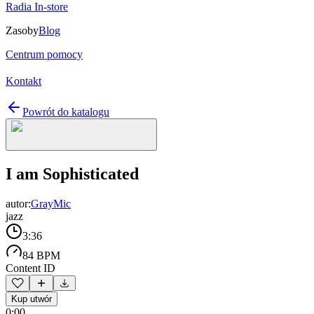
Radia In-store
Zasoby
Blog
Centrum pomocy
Kontakt
Powrót do katalogu
I am Sophisticated
autor:
GrayMic
jazz
3:36
84 BPM
Content ID
Kup utwór
0:00