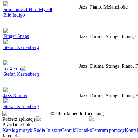
Jazz, Piano, Melancholic
Sometimes I Hurt Myself
Elle Indigo
Finger Snaps
Jazz, Drums, Strings, Piano, 
Stefan Kartenberg
Jazz, Drums, Strings, Piano, 
5 / 4 Fun
Stefan Kartenberg
Jazz Runner
Jazz, Drums, Strings, Piano, 
Stefan Kartenberg
©
2026
Jamendo Licensing
Pobierz aplikację
Przydatne linki
Katalog muzyki
Radia In-store
Cennik
Kontakt
Centrum pomocy
Konta
Jamendo