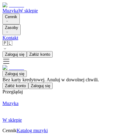
Muzyka
W sklepie
Cennik
Zasoby
Kontakt
🇵🇱
Zaloguj się
Załóż konto
Zaloguj się
Bez karty kredytowej. Anuluj w dowolnej chwili.
Załóż konto
Zaloguj się
Przeglądaj
Muzyka
W sklepie
Cennik
Katalog muzyki