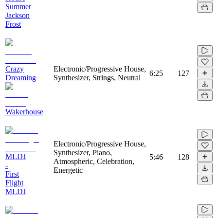
Summer
Jackson
Frost
Crazy
Electronic/Progressive House,
6:25
127
Dreaming
Synthesizer, Strings, Neutral
Wakerhouse
Electronic/Progressive House,
Synthesizer, Piano,
MLDJ
5:46
128
Atmospheric, Celebration,
-
Energetic
First
Flight
MLDJ