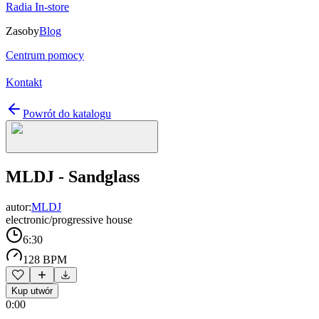
Radia In-store
Zasoby
Blog
Centrum pomocy
Kontakt
Powrót do katalogu
MLDJ - Sandglass
autor:
MLDJ
electronic/progressive house
6:30
128 BPM
Kup utwór
0:00