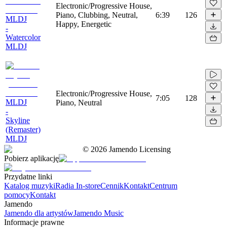
Electronic/Progressive House,
Piano, Clubbing, Neutral,
6:39
126
MLDJ
Happy, Energetic
-
Watercolor
MLDJ
Electronic/Progressive House,
7:05
128
MLDJ
Piano, Neutral
-
Skyline
(Remaster)
MLDJ
©
2026
Jamendo Licensing
Pobierz aplikację
Przydatne linki
Katalog muzyki
Radia In-store
Cennik
Kontakt
Centrum
pomocy
Kontakt
Jamendo
Jamendo dla artystów
Jamendo Music
Informacje prawne