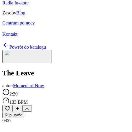
Radia In-store
Zasoby
Blog
Centrum pomocy
Kontakt
Powrót do katalogu
The Leave
autor:
Moment of Now
2:20
133 BPM
Kup utwór
0:00