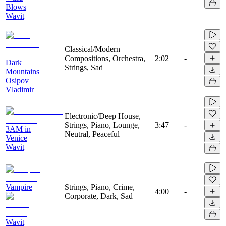
Blows
Wavit
Classical/Modern
Compositions, Orchestra,
2:02
-
Dark
Strings, Sad
Mountains
Osipov
Vladimir
Electronic/Deep House,
Strings, Piano, Lounge,
3:47
-
3AM in
Neutral, Peaceful
Venice
Wavit
Vampire
Strings, Piano, Crime,
4:00
-
Corporate, Dark, Sad
Wavit