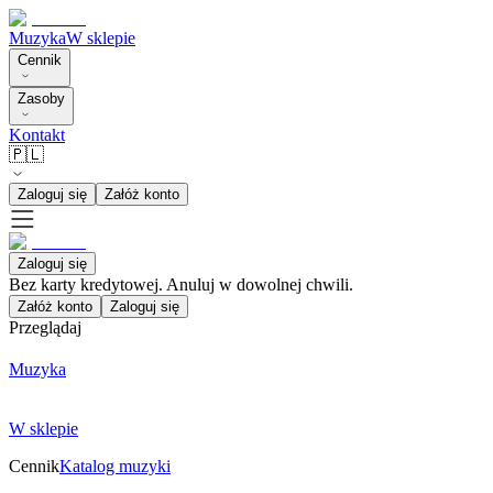
Muzyka
W sklepie
Cennik
Zasoby
Kontakt
🇵🇱
Zaloguj się
Załóż konto
Zaloguj się
Bez karty kredytowej. Anuluj w dowolnej chwili.
Załóż konto
Zaloguj się
Przeglądaj
Muzyka
W sklepie
Cennik
Katalog muzyki