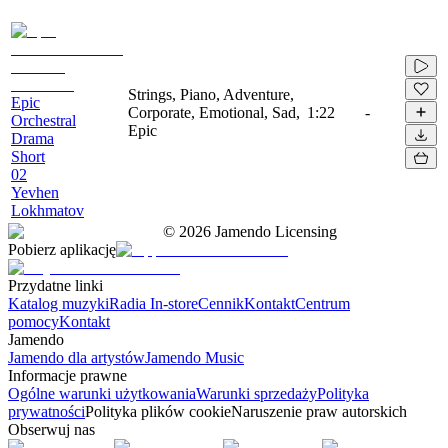
Strings, Piano, Adventure,
Epic
Corporate, Emotional, Sad,
1:22
-
Orchestral
Epic
Drama
Short
02
Yevhen
Lokhmatov
©
2026
Jamendo Licensing
Pobierz aplikację
Przydatne linki
Katalog muzyki
Radia In-store
Cennik
Kontakt
Centrum
pomocy
Kontakt
Jamendo
Jamendo dla artystów
Jamendo Music
Informacje prawne
Ogólne warunki użytkowania
Warunki sprzedaży
Polityka
prywatności
Polityka plików cookie
Naruszenie praw autorskich
Obserwuj nas