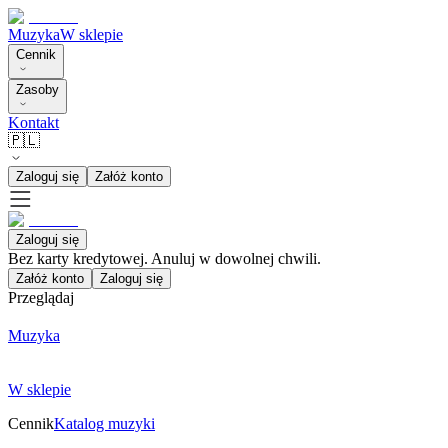
Muzyka
W sklepie
Cennik
Zasoby
Kontakt
🇵🇱
Zaloguj się
Załóż konto
Zaloguj się
Bez karty kredytowej. Anuluj w dowolnej chwili.
Załóż konto
Zaloguj się
Przeglądaj
Muzyka
W sklepie
Cennik
Katalog muzyki