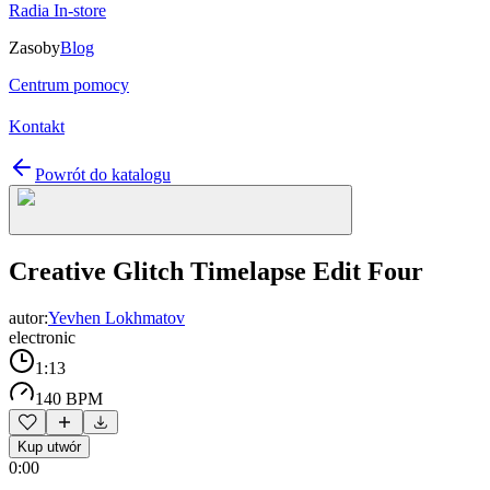
Radia In-store
Zasoby
Blog
Centrum pomocy
Kontakt
Powrót do katalogu
Creative Glitch Timelapse Edit Four
autor:
Yevhen Lokhmatov
electronic
1:13
140 BPM
Kup utwór
0:00