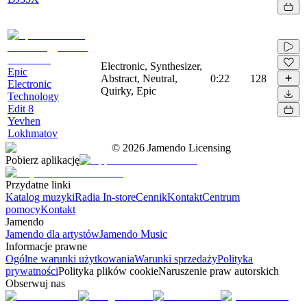
Electronic, Synthesizer,
Epic
Abstract, Neutral,
0:22
128
Electronic
Quirky, Epic
Technology
Edit 8
Yevhen
Lokhmatov
©
2026
Jamendo Licensing
Pobierz aplikację
Przydatne linki
Katalog muzyki
Radia In-store
Cennik
Kontakt
Centrum
pomocy
Kontakt
Jamendo
Jamendo dla artystów
Jamendo Music
Informacje prawne
Ogólne warunki użytkowania
Warunki sprzedaży
Polityka
prywatności
Polityka plików cookie
Naruszenie praw autorskich
Obserwuj nas