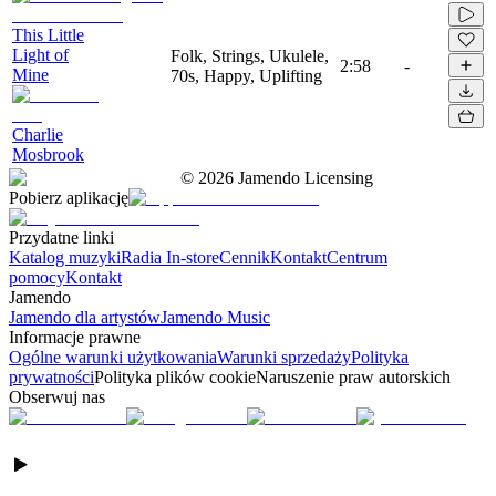
This Little
Light of
Folk, Strings, Ukulele,
2:58
-
Mine
70s, Happy, Uplifting
Charlie
Mosbrook
©
2026
Jamendo Licensing
Pobierz aplikację
Przydatne linki
Katalog muzyki
Radia In-store
Cennik
Kontakt
Centrum
pomocy
Kontakt
Jamendo
Jamendo dla artystów
Jamendo Music
Informacje prawne
Ogólne warunki użytkowania
Warunki sprzedaży
Polityka
prywatności
Polityka plików cookie
Naruszenie praw autorskich
Obserwuj nas