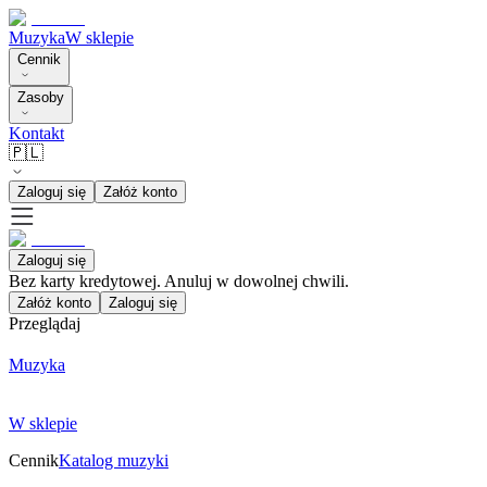
Muzyka
W sklepie
Cennik
Zasoby
Kontakt
🇵🇱
Zaloguj się
Załóż konto
Zaloguj się
Bez karty kredytowej. Anuluj w dowolnej chwili.
Załóż konto
Zaloguj się
Przeglądaj
Muzyka
W sklepie
Cennik
Katalog muzyki