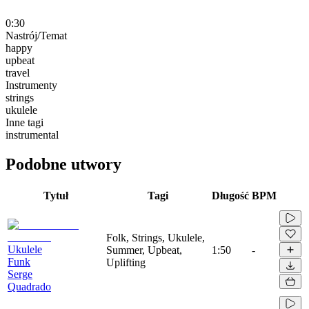
0:30
Nastrój/Temat
happy
upbeat
travel
Instrumenty
strings
ukulele
Inne tagi
instrumental
Podobne utwory
Tytuł
Tagi
Długość
BPM
Folk, Strings, Ukulele,
Ukulele
Summer, Upbeat,
1:50
-
Funk
Uplifting
Serge
Quadrado