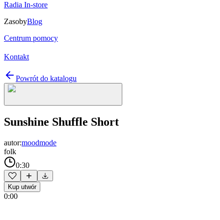
Radia In-store
Zasoby
Blog
Centrum pomocy
Kontakt
Powrót do katalogu
Sunshine Shuffle Short
autor:
moodmode
folk
0:30
Kup utwór
0:00