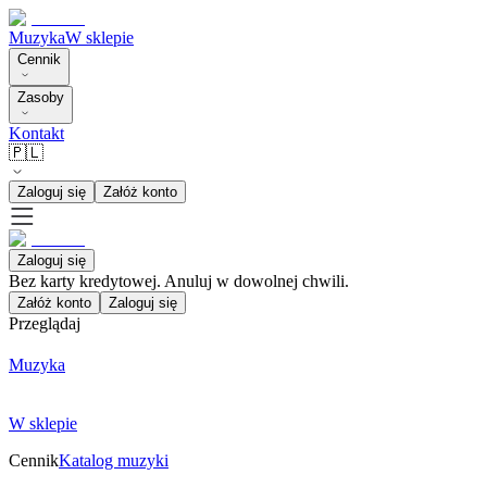
Muzyka
W sklepie
Cennik
Zasoby
Kontakt
🇵🇱
Zaloguj się
Załóż konto
Zaloguj się
Bez karty kredytowej. Anuluj w dowolnej chwili.
Załóż konto
Zaloguj się
Przeglądaj
Muzyka
W sklepie
Cennik
Katalog muzyki