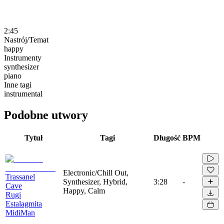
2:45
Nastrój/Temat
happy
Instrumenty
synthesizer
piano
Inne tagi
instrumental
Podobne utwory
Tytuł
Tagi
Długość
BPM
Electronic/Chill Out,
Trassanel
Synthesizer, Hybrid,
3:28
-
Cave
Happy, Calm
Rugi
Estalagmita
MidiMan