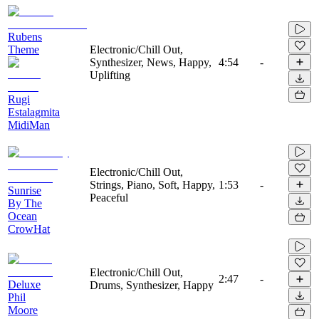
Rubens
Theme
Electronic/Chill Out,
Synthesizer, News, Happy,
4:54
-
Uplifting
Rugi
Estalagmita
MidiMan
Electronic/Chill Out,
Strings, Piano, Soft, Happy,
1:53
-
Sunrise
Peaceful
By The
Ocean
CrowHat
Electronic/Chill Out,
2:47
-
Deluxe
Drums, Synthesizer, Happy
Phil
Moore