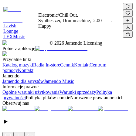
Electronic/Chill Out,
Synthesizer, Drummachine,
2:00
-
Lavish
Happy
Lounge
LEXMusic
©
2026
Jamendo Licensing
Pobierz aplikację
Przydatne linki
Katalog muzyki
Radia In-store
Cennik
Kontakt
Centrum
pomocy
Kontakt
Jamendo
Jamendo dla artystów
Jamendo Music
Informacje prawne
Ogólne warunki użytkowania
Warunki sprzedaży
Polityka
prywatności
Polityka plików cookie
Naruszenie praw autorskich
Obserwuj nas