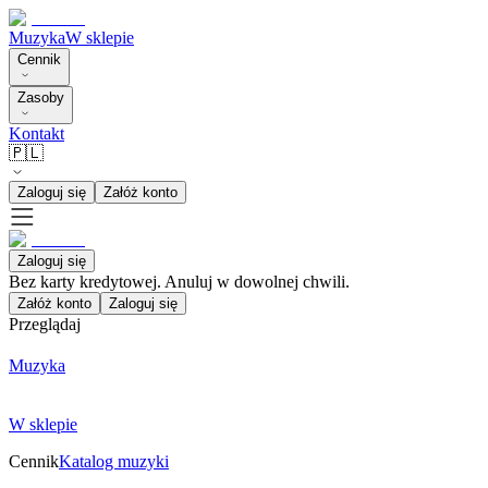
Muzyka
W sklepie
Cennik
Zasoby
Kontakt
🇵🇱
Zaloguj się
Załóż konto
Zaloguj się
Bez karty kredytowej. Anuluj w dowolnej chwili.
Załóż konto
Zaloguj się
Przeglądaj
Muzyka
W sklepie
Cennik
Katalog muzyki