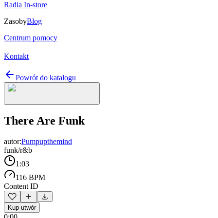
Radia In-store
Zasoby
Blog
Centrum pomocy
Kontakt
Powrót do katalogu
There Are Funk
autor:
Pumpupthemind
funk/r&b
1:03
116 BPM
Content ID
Kup utwór
0:00