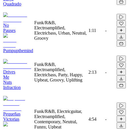
Quadrado
Funk/R&B,
No
Electroamplified,
Pauses
1:11
-
Electricbass, Urban, Neutral,
Groovy
Pumpupthemind
Funk/R&B,
Electroamplified,
Drives
2:13
-
Electricbass, Party, Happy,
Me
Upbeat, Groovy, Uplifting
Nuts
Infraction
Funk/R&B, Electricguitar,
Pequeñas
Electroamplified,
Victorias
4:54
-
Contemporary, Neutral,
Funny, Upbeat