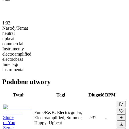
1:03
Nastrój/Temat
neutral
upbeat
commercial
Instrumenty
electroamplified
electricbass
Inne tagi
instrumental
Podobne utwory
Tytuł
Tagi
Długość
BPM
Funk/R&B, Electricguitar,
Shine
Electroamplified, Summer,
2:32
-
of You
Happy, Upbeat
Serge