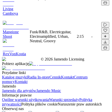
Living
Camboya
Mangione
Funk/R&B, Electricguitar,
Shoot
Electroamplified, Urban,
2:15
-
Neutral, Groovy
RexVonKostia
©
2026
Jamendo Licensing
Pobierz aplikację
Przydatne linki
Katalog muzyki
Radia In-store
Cennik
Kontakt
Centrum
pomocy
Kontakt
Jamendo
Jamendo dla artystów
Jamendo Music
Informacje prawne
Ogólne warunki użytkowania
Warunki sprzedaży
Polityka
prywatności
Polityka plików cookie
Naruszenie praw autorskich
Obserwuj nas