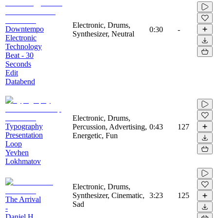
Electronic, Drums,
Downtempo
0:30
-
Synthesizer, Neutral
Electronic
Technology
Beat - 30
Seconds
Edit
Databend
Electronic, Drums,
Typography
Percussion, Advertising,
0:43
127
Presentation
Energetic, Fun
Loop
Yevhen
Lokhmatov
Electronic, Drums,
Synthesizer, Cinematic,
3:23
125
The Arrival
Sad
-
Daniel H