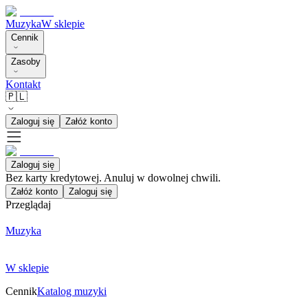
Muzyka
W sklepie
Cennik
Zasoby
Kontakt
🇵🇱
Zaloguj się
Załóż konto
Zaloguj się
Bez karty kredytowej. Anuluj w dowolnej chwili.
Załóż konto
Zaloguj się
Przeglądaj
Muzyka
W sklepie
Cennik
Katalog muzyki