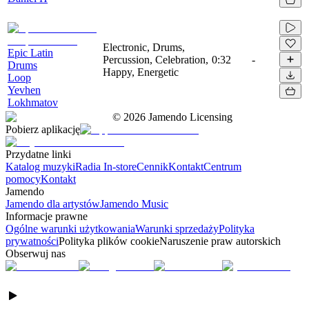
Electronic, Drums,
Epic Latin
Percussion, Celebration,
0:32
-
Drums
Happy, Energetic
Loop
Yevhen
Lokhmatov
©
2026
Jamendo Licensing
Pobierz aplikację
Przydatne linki
Katalog muzyki
Radia In-store
Cennik
Kontakt
Centrum
pomocy
Kontakt
Jamendo
Jamendo dla artystów
Jamendo Music
Informacje prawne
Ogólne warunki użytkowania
Warunki sprzedaży
Polityka
prywatności
Polityka plików cookie
Naruszenie praw autorskich
Obserwuj nas