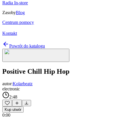
Radia In-store
Zasoby
Blog
Centrum pomocy
Kontakt
Powrót do katalogu
Positive Chill Hip Hop
autor:
Kolarbeatz
electronic
2:48
Kup utwór
0:00