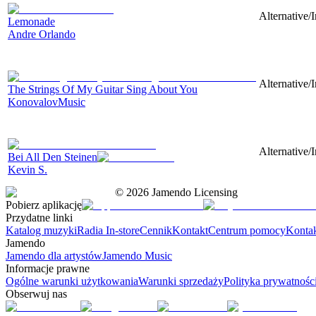
Alternative/
Lemonade
Andre Orlando
Alternative/
The Strings Of My Guitar Sing About You
KonovalovMusic
Alternative/
Bei All Den Steinen
Kevin S.
©
2026
Jamendo Licensing
Pobierz aplikację
Przydatne linki
Katalog muzyki
Radia In-store
Cennik
Kontakt
Centrum pomocy
Konta
Jamendo
Jamendo dla artystów
Jamendo Music
Informacje prawne
Ogólne warunki użytkowania
Warunki sprzedaży
Polityka prywatnośc
Obserwuj nas