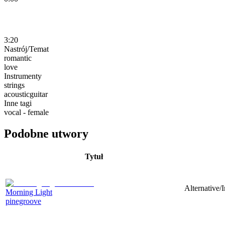
3:20
Nastrój/Temat
romantic
love
Instrumenty
strings
acousticguitar
Inne tagi
vocal - female
Podobne utwory
Tytuł
Alternative/
Morning Light
pinegroove