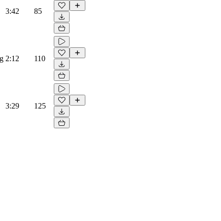
3:42
85
ng
2:12
110
3:29
125