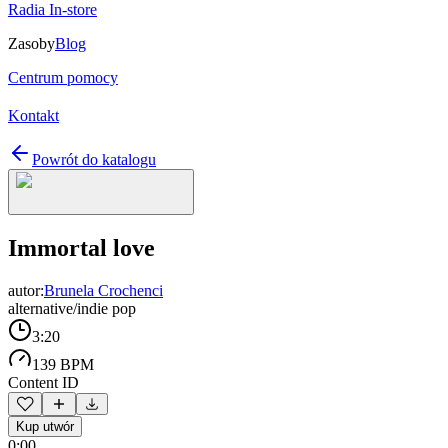
Radia In-store
Zasoby
Blog
Centrum pomocy
Kontakt
Powrót do katalogu
Immortal love
autor:
Brunela Crochenci
alternative/indie pop
3:20
139 BPM
Content ID
Kup utwór
0:00