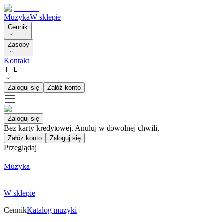
Muzyka
W sklepie
Cennik
Zasoby
Kontakt
🇵🇱
Zaloguj się
Załóż konto
Zaloguj się
Bez karty kredytowej. Anuluj w dowolnej chwili.
Załóż konto
Zaloguj się
Przeglądaj
Muzyka
W sklepie
Cennik
Katalog muzyki