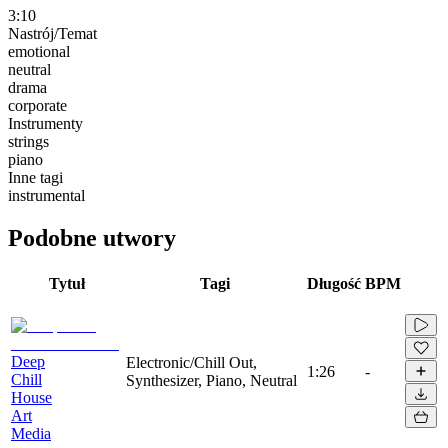
3:10
Nastrój/Temat
emotional
neutral
drama
corporate
Instrumenty
strings
piano
Inne tagi
instrumental
Podobne utwory
Tytuł
Tagi
Długość
BPM
Deep
Electronic/Chill Out,
1:26
-
Chill
Synthesizer, Piano, Neutral
House
Art
Media