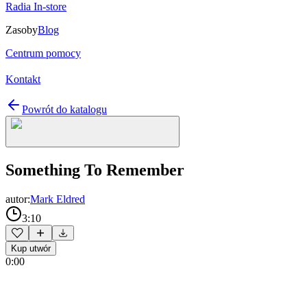
Radia In-store
Zasoby
Blog
Centrum pomocy
Kontakt
Powrót do katalogu
Something To Remember
autor:
Mark Eldred
3:10
Kup utwór
0:00