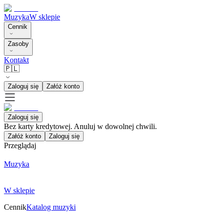
Muzyka
W sklepie
Cennik
Zasoby
Kontakt
🇵🇱
Zaloguj się
Załóż konto
Zaloguj się
Bez karty kredytowej. Anuluj w dowolnej chwili.
Załóż konto
Zaloguj się
Przeglądaj
Muzyka
W sklepie
Cennik
Katalog muzyki