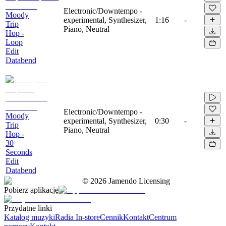
Electronic/Downtempo -
Moody
experimental, Synthesizer,
1:16
-
Trip
Piano, Neutral
Hop -
Loop
Edit
Databend
Electronic/Downtempo -
Moody
experimental, Synthesizer,
0:30
-
Trip
Piano, Neutral
Hop -
30
Seconds
Edit
Databend
©
2026
Jamendo Licensing
Pobierz aplikację
Przydatne linki
Katalog muzyki
Radia In-store
Cennik
Kontakt
Centrum