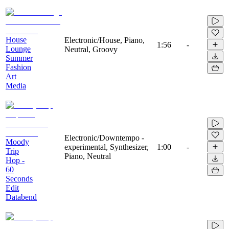
House
Electronic/House, Piano,
1:56
-
Lounge
Neutral, Groovy
Summer
Fashion
Art
Media
Electronic/Downtempo -
Moody
experimental, Synthesizer,
1:00
-
Trip
Piano, Neutral
Hop -
60
Seconds
Edit
Databend