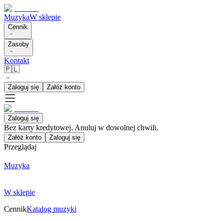
Muzyka
W sklepie
Cennik
Zasoby
Kontakt
🇵🇱
Zaloguj się
Załóż konto
Zaloguj się
Bez karty kredytowej. Anuluj w dowolnej chwili.
Załóż konto
Zaloguj się
Przeglądaj
Muzyka
W sklepie
Cennik
Katalog muzyki