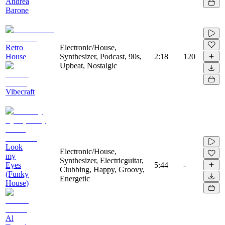
Andrea
Barone
Retro
Electronic/House,
House
Synthesizer, Podcast, 90s,
2:18
120
Upbeat, Nostalgic
Vibecraft
Look
Electronic/House,
my
Synthesizer, Electricguitar,
Eyes
5:44
-
Clubbing, Happy, Groovy,
(Funky
Energetic
House)
Al