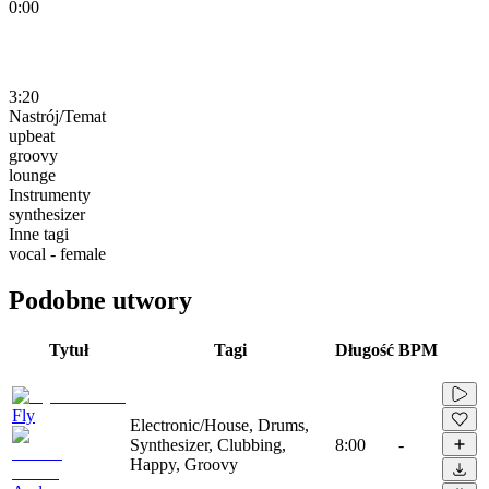
0:00
3:20
Nastrój/Temat
upbeat
groovy
lounge
Instrumenty
synthesizer
Inne tagi
vocal - female
Podobne utwory
Tytuł
Tagi
Długość
BPM
Fly
Electronic/House, Drums,
Synthesizer, Clubbing,
8:00
-
Happy, Groovy