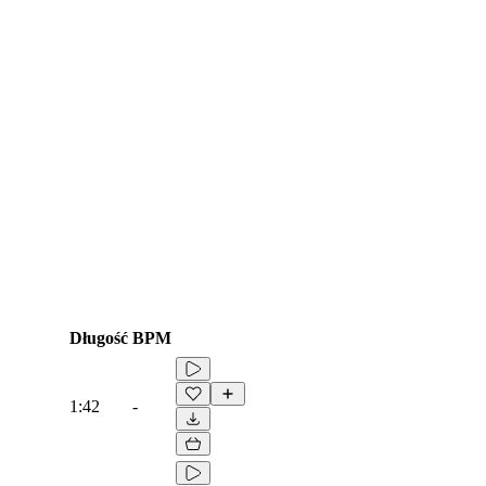
Długość
BPM
1:42
-