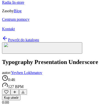
Radia In-store
Zasoby
Blog
Centrum pomocy
Kontakt
Powrót do katalogu
Typography Presentation Underscore
autor:
Yevhen Lokhmatov
0:46
127 BPM
Kup utwór
0:00