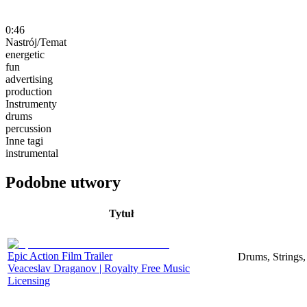
0:46
Nastrój/Temat
energetic
fun
advertising
production
Instrumenty
drums
percussion
Inne tagi
instrumental
Podobne utwory
Tytuł
Epic Action Film Trailer
Drums, Strings,
Veaceslav Draganov | Royalty Free Music
Licensing