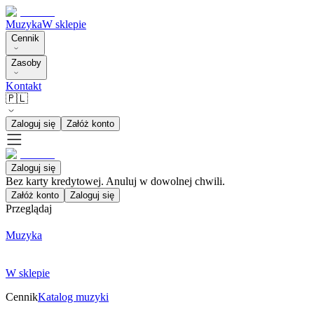
Muzyka
W sklepie
Cennik
Zasoby
Kontakt
🇵🇱
Zaloguj się
Załóż konto
Zaloguj się
Bez karty kredytowej. Anuluj w dowolnej chwili.
Załóż konto
Zaloguj się
Przeglądaj
Muzyka
W sklepie
Cennik
Katalog muzyki