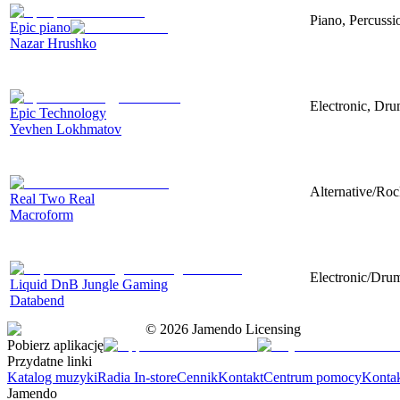
Piano, Percussi
Epic piano
Nazar Hrushko
Electronic, Dru
Epic Technology
Yevhen Lokhmatov
Alternative/Roc
Real Two Real
Macroform
Electronic/Dru
Liquid DnB Jungle Gaming
Databend
©
2026
Jamendo Licensing
Pobierz aplikację
Przydatne linki
Katalog muzyki
Radia In-store
Cennik
Kontakt
Centrum pomocy
Konta
Jamendo