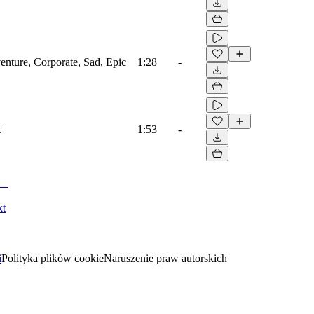
venture, Corporate, Sad, Epic
1:28
-
t
1:53
-
kt
i
Polityka plików cookie
Naruszenie praw autorskich