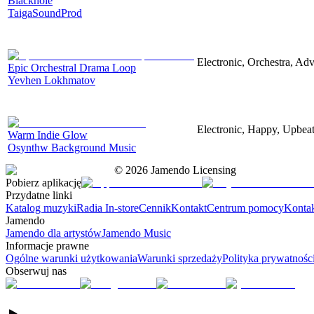
Blackhole
TaigaSoundProd
Electronic, Orchestra, Ad
Epic Orchestral Drama Loop
Yevhen Lokhmatov
Electronic, Happy, Upbea
Warm Indie Glow
Osynthw Background Music
©
2026
Jamendo Licensing
Pobierz aplikację
Przydatne linki
Katalog muzyki
Radia In-store
Cennik
Kontakt
Centrum pomocy
Konta
Jamendo
Jamendo dla artystów
Jamendo Music
Informacje prawne
Ogólne warunki użytkowania
Warunki sprzedaży
Polityka prywatnośc
Obserwuj nas