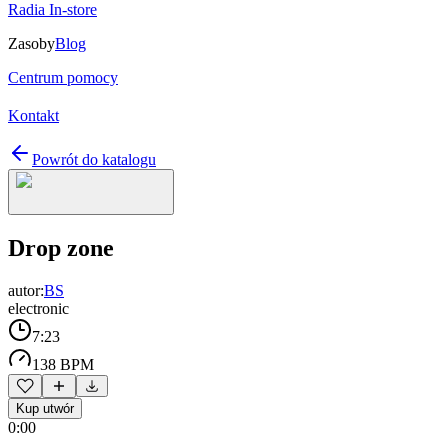
Radia In-store
Zasoby
Blog
Centrum pomocy
Kontakt
Powrót do katalogu
Drop zone
autor:
BS
electronic
7:23
138 BPM
Kup utwór
0:00