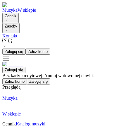
Muzyka
W sklepie
Cennik
Zasoby
Kontakt
🇵🇱
Zaloguj się
Załóż konto
Zaloguj się
Bez karty kredytowej. Anuluj w dowolnej chwili.
Załóż konto
Zaloguj się
Przeglądaj
Muzyka
W sklepie
Cennik
Katalog muzyki