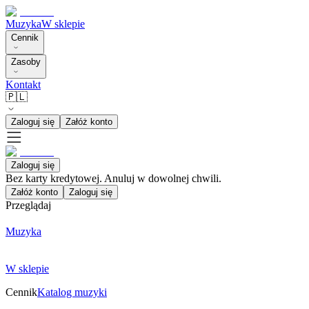
Muzyka
W sklepie
Cennik
Zasoby
Kontakt
🇵🇱
Zaloguj się
Załóż konto
Zaloguj się
Bez karty kredytowej. Anuluj w dowolnej chwili.
Załóż konto
Zaloguj się
Przeglądaj
Muzyka
W sklepie
Cennik
Katalog muzyki