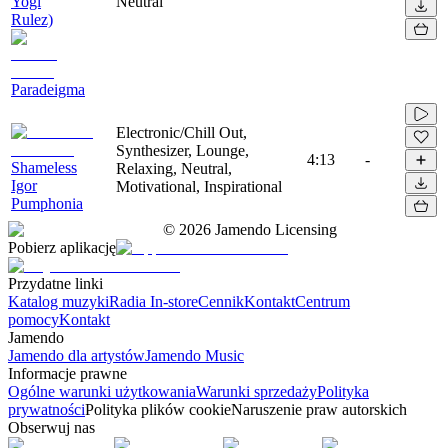
Yogi
Neutral
Rulez)
Paradeigma
Electronic/Chill Out,
Synthesizer, Lounge,
4:13
-
Shameless
Relaxing, Neutral,
Igor
Motivational, Inspirational
Pumphonia
©
2026
Jamendo Licensing
Pobierz aplikację
Przydatne linki
Katalog muzyki
Radia In-store
Cennik
Kontakt
Centrum
pomocy
Kontakt
Jamendo
Jamendo dla artystów
Jamendo Music
Informacje prawne
Ogólne warunki użytkowania
Warunki sprzedaży
Polityka
prywatności
Polityka plików cookie
Naruszenie praw autorskich
Obserwuj nas