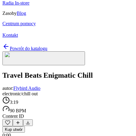
Radia In-store
Zasoby
Blog
Centrum pomocy
Kontakt
Powrót do katalogu
Travel Beats Enigmatic Chill
autor:
Flybird Audio
electronic/chill out
3:19
90 BPM
Content ID
Kup utwór
0:00