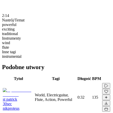
2:14
Nastrój/Temat
powerful
exciting
traditional
Instrumenty
wind
flute
Inne tagi
instrumental
Podobne utwory
Tytuł
Tagi
Długość
BPM
World, Electricguitar,
0:32
135
st patrick
Flute, Action, Powerful
30sec
nikproteus