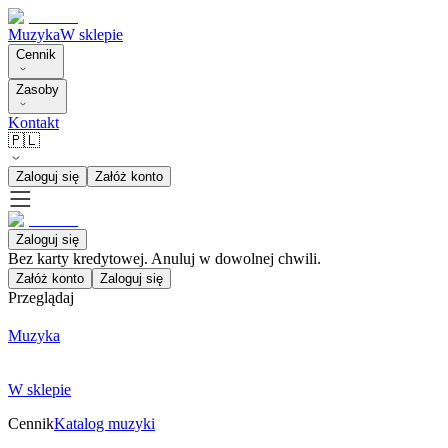
Muzyka
W sklepie
Cennik
Zasoby
Kontakt
🇵🇱
Zaloguj się
Załóż konto
Zaloguj się
Bez karty kredytowej. Anuluj w dowolnej chwili.
Załóż konto
Zaloguj się
Przeglądaj
Muzyka
W sklepie
Cennik
Katalog muzyki