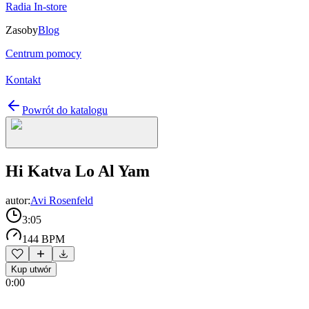
Radia In-store
Zasoby
Blog
Centrum pomocy
Kontakt
Powrót do katalogu
Hi Katva Lo Al Yam
autor:
Avi Rosenfeld
3:05
144 BPM
Kup utwór
0:00