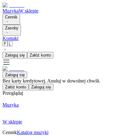
Muzyka
W sklepie
Cennik
Zasoby
Kontakt
🇵🇱
Zaloguj się
Załóż konto
Zaloguj się
Bez karty kredytowej. Anuluj w dowolnej chwili.
Załóż konto
Zaloguj się
Przeglądaj
Muzyka
W sklepie
Cennik
Katalog muzyki