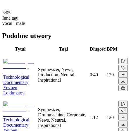
3:05
Inne tagi
vocal - male
Podobne utwory
Tytuł
Tagi
Długość
BPM
Synthesizer, News,
Production, Neutral,
0:40
120
Technological
Inspirational
Documentary
Yevhen
Lokhmatov
Synthesizer,
Drummachine, Corporate,
1:12
120
Technological
News, Neutral,
Documentary
Inspirational
Yevhen