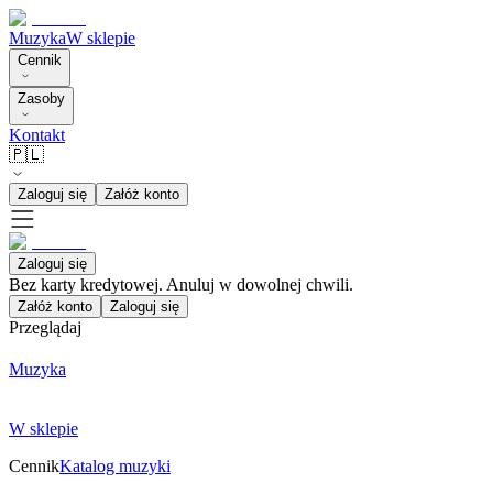
Muzyka
W sklepie
Cennik
Zasoby
Kontakt
🇵🇱
Zaloguj się
Załóż konto
Zaloguj się
Bez karty kredytowej. Anuluj w dowolnej chwili.
Załóż konto
Zaloguj się
Przeglądaj
Muzyka
W sklepie
Cennik
Katalog muzyki