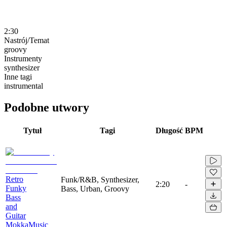
2:30
Nastrój/Temat
groovy
Instrumenty
synthesizer
Inne tagi
instrumental
Podobne utwory
Tytuł
Tagi
Długość
BPM
Retro
Funk/R&B, Synthesizer,
2:20
-
Funky
Bass, Urban, Groovy
Bass
and
Guitar
MokkaMusic