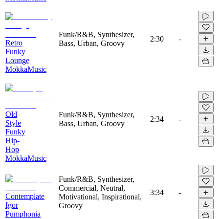
Funk/R&B, Synthesizer,
2:30
-
Retro
Bass, Urban, Groovy
Funky
Lounge
MokkaMusic
Old
Funk/R&B, Synthesizer,
2:34
-
Style
Bass, Urban, Groovy
Funky
Hip-
Hop
MokkaMusic
Funk/R&B, Synthesizer,
Commercial, Neutral,
3:34
-
Contemplate
Motivational, Inspirational,
Igor
Groovy
Pumphonia