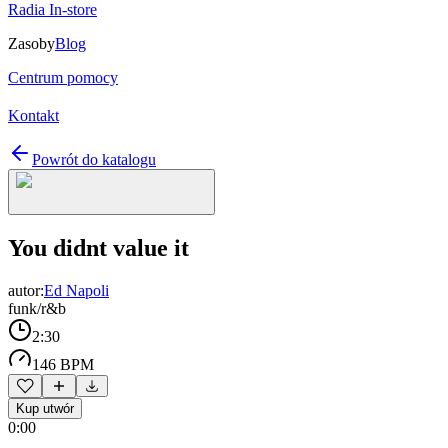
Radia In-store
Zasoby
Blog
Centrum pomocy
Kontakt
Powrót do katalogu
You didnt value it
autor:
Ed Napoli
funk/r&b
2:30
146 BPM
Kup utwór
0:00