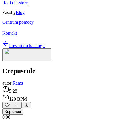
Radia In-store
Zasoby
Blog
Centrum pomocy
Kontakt
Powrót do katalogu
Crépuscule
autor:
Rams
5:28
120 BPM
Kup utwór
0:00