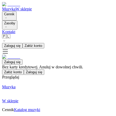
Muzyka
W sklepie
Cennik
Zasoby
Kontakt
🇵🇱
Zaloguj się
Załóż konto
Zaloguj się
Bez karty kredytowej. Anuluj w dowolnej chwili.
Załóż konto
Zaloguj się
Przeglądaj
Muzyka
W sklepie
Cennik
Katalog muzyki