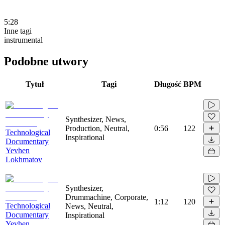
5:28
Inne tagi
instrumental
Podobne utwory
Tytuł
Tagi
Długość
BPM
Synthesizer, News,
Production, Neutral,
0:56
122
Technological
Inspirational
Documentary
Yevhen
Lokhmatov
Synthesizer,
Drummachine, Corporate,
1:12
120
Technological
News, Neutral,
Documentary
Inspirational
Yevhen