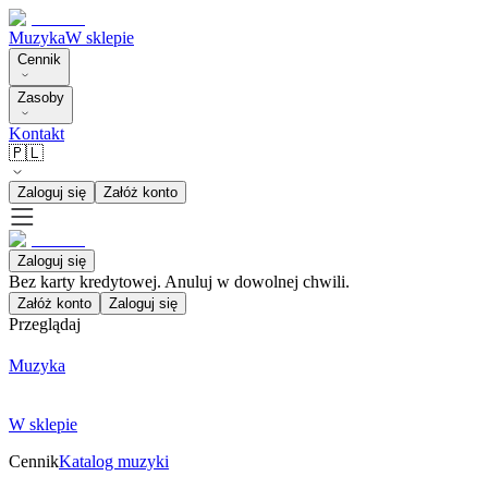
Muzyka
W sklepie
Cennik
Zasoby
Kontakt
🇵🇱
Zaloguj się
Załóż konto
Zaloguj się
Bez karty kredytowej. Anuluj w dowolnej chwili.
Załóż konto
Zaloguj się
Przeglądaj
Muzyka
W sklepie
Cennik
Katalog muzyki