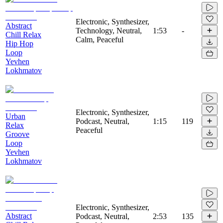
Electronic, Synthesizer,
Abstract
Technology, Neutral,
1:53
-
Chill Relax
Calm, Peaceful
Hip Hop
Loop
Yevhen
Lokhmatov
Electronic, Synthesizer,
Urban
Podcast, Neutral,
1:15
119
Relax
Peaceful
Groove
Loop
Yevhen
Lokhmatov
Electronic, Synthesizer,
Abstract
Podcast, Neutral,
2:53
135