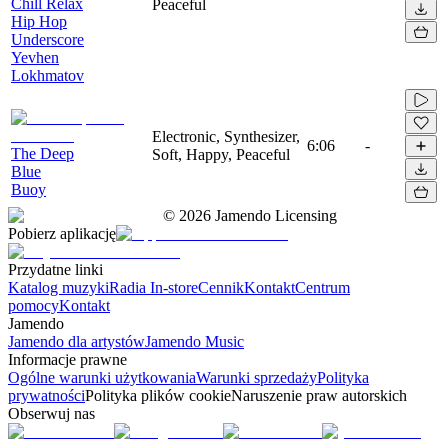
Chill Relax
Peaceful
Hip Hop
Underscore
Yevhen
Lokhmatov
Electronic, Synthesizer,
6:06
-
The Deep
Soft, Happy, Peaceful
Blue
Buoy
©
2026
Jamendo Licensing
Pobierz aplikację
Przydatne linki
Katalog muzyki
Radia In-store
Cennik
Kontakt
Centrum
pomocy
Kontakt
Jamendo
Jamendo dla artystów
Jamendo Music
Informacje prawne
Ogólne warunki użytkowania
Warunki sprzedaży
Polityka
prywatności
Polityka plików cookie
Naruszenie praw autorskich
Obserwuj nas