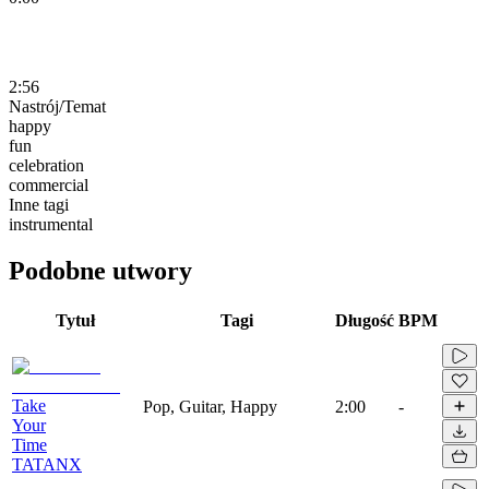
2:56
Nastrój/Temat
happy
fun
celebration
commercial
Inne tagi
instrumental
Podobne utwory
Tytuł
Tagi
Długość
BPM
Take
Pop, Guitar, Happy
2:00
-
Your
Time
TATANX