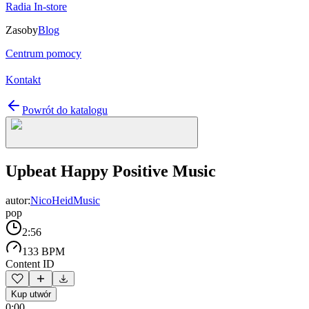
Radia In-store
Zasoby
Blog
Centrum pomocy
Kontakt
Powrót do katalogu
Upbeat Happy Positive Music
autor:
NicoHeidMusic
pop
2:56
133 BPM
Content ID
Kup utwór
0:00