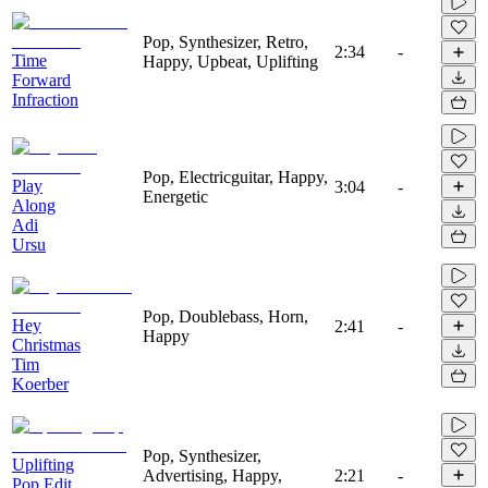
Pop, Synthesizer, Retro,
2:34
-
Time
Happy, Upbeat, Uplifting
Forward
Infraction
Pop, Electricguitar, Happy,
Play
3:04
-
Energetic
Along
Adi
Ursu
Pop, Doublebass, Horn,
Hey
2:41
-
Happy
Christmas
Tim
Koerber
Pop, Synthesizer,
Uplifting
Advertising, Happy,
2:21
-
Pop Edit