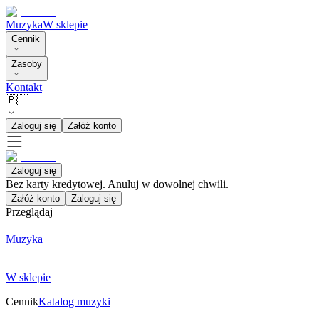
Muzyka
W sklepie
Cennik
Zasoby
Kontakt
🇵🇱
Zaloguj się
Załóż konto
Zaloguj się
Bez karty kredytowej. Anuluj w dowolnej chwili.
Załóż konto
Zaloguj się
Przeglądaj
Muzyka
W sklepie
Cennik
Katalog muzyki