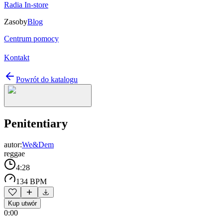
Radia In-store
Zasoby
Blog
Centrum pomocy
Kontakt
Powrót do katalogu
Penitentiary
autor:
We&Dem
reggae
4:28
134 BPM
Kup utwór
0:00