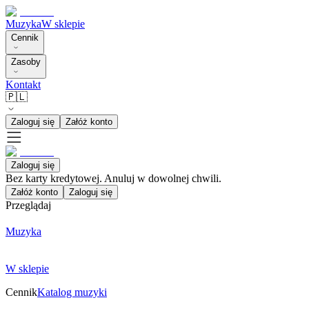
Muzyka
W sklepie
Cennik
Zasoby
Kontakt
🇵🇱
Zaloguj się
Załóż konto
Zaloguj się
Bez karty kredytowej. Anuluj w dowolnej chwili.
Załóż konto
Zaloguj się
Przeglądaj
Muzyka
W sklepie
Cennik
Katalog muzyki