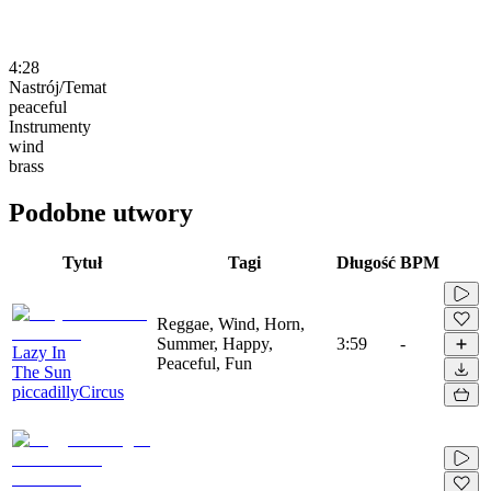
4:28
Nastrój/Temat
peaceful
Instrumenty
wind
brass
Podobne utwory
Tytuł
Tagi
Długość
BPM
Reggae, Wind, Horn,
Summer, Happy,
3:59
-
Lazy In
Peaceful, Fun
The Sun
piccadillyCircus