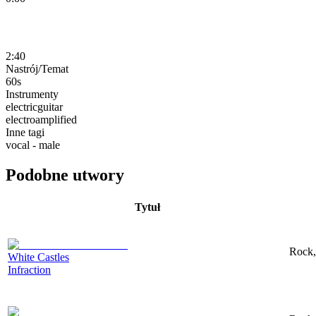
2:40
Nastrój/Temat
60s
Instrumenty
electricguitar
electroamplified
Inne tagi
vocal - male
Podobne utwory
Tytuł
Rock,
White Castles
Infraction