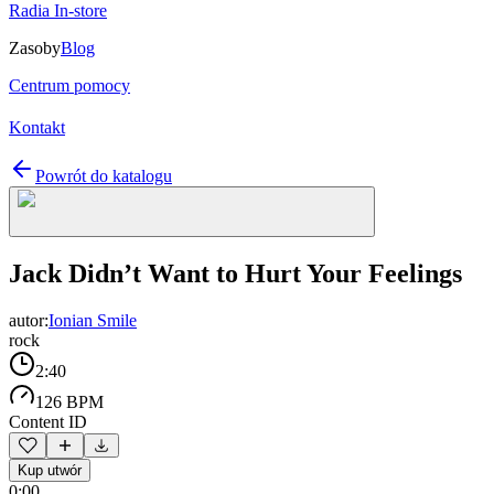
Radia In-store
Zasoby
Blog
Centrum pomocy
Kontakt
Powrót do katalogu
Jack Didn’t Want to Hurt Your Feelings
autor:
Ionian Smile
rock
2:40
126 BPM
Content ID
Kup utwór
0:00