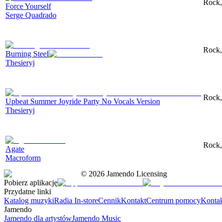
Rock,
Force Yourself
Serge Quadrado
Rock,
Burning Steel
Thesieryj
Rock,
Upbeat Summer Joyride Party No Vocals Version
Thesieryj
Rock, 
Agate
Macroform
©
2026
Jamendo Licensing
Pobierz aplikację
Przydatne linki
Katalog muzyki
Radia In-store
Cennik
Kontakt
Centrum pomocy
Konta
Jamendo
Jamendo dla artystów
Jamendo Music