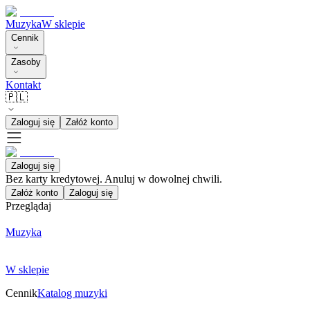
Muzyka
W sklepie
Cennik
Zasoby
Kontakt
🇵🇱
Zaloguj się
Załóż konto
Zaloguj się
Bez karty kredytowej. Anuluj w dowolnej chwili.
Załóż konto
Zaloguj się
Przeglądaj
Muzyka
W sklepie
Cennik
Katalog muzyki