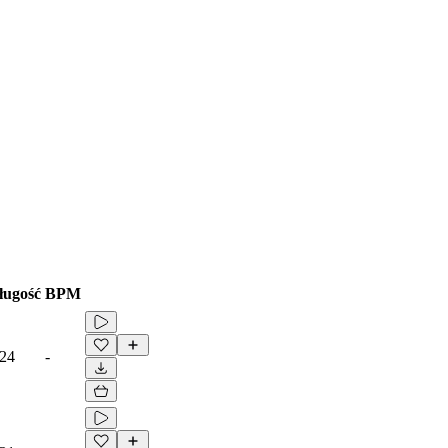
ługość
BPM
:24
-