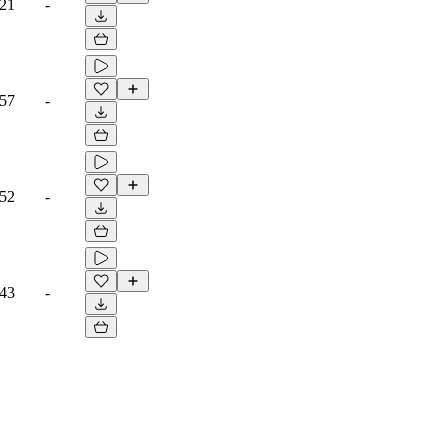
:21
-
:57
-
:52
-
:43
-