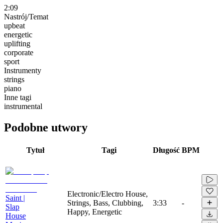
2:09
Nastrój/Temat
upbeat
energetic
uplifting
corporate
sport
Instrumenty
strings
piano
Inne tagi
instrumental
Podobne utwory
Tytuł
Tagi
Długość
BPM
Electronic/Electro House,
Saint |
Strings, Bass, Clubbing,
3:33
-
Slap
Happy, Energetic
House