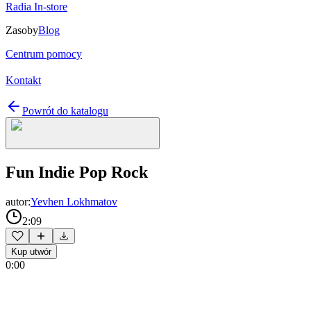
Radia In-store
Zasoby
Blog
Centrum pomocy
Kontakt
Powrót do katalogu
Fun Indie Pop Rock
autor:
Yevhen Lokhmatov
2:09
Kup utwór
0:00