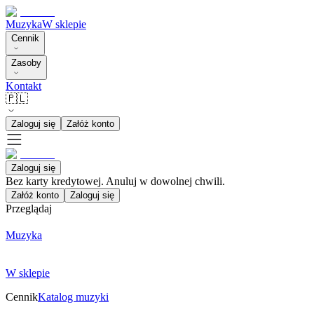
Muzyka
W sklepie
Cennik
Zasoby
Kontakt
🇵🇱
Zaloguj się
Załóż konto
Zaloguj się
Bez karty kredytowej. Anuluj w dowolnej chwili.
Załóż konto
Zaloguj się
Przeglądaj
Muzyka
W sklepie
Cennik
Katalog muzyki