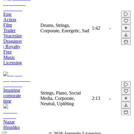
Epic
Action
Film
Drums, Strings,
1:42
-
Trailer
Corporate, Energetic, Sad
Veaceslav
Draganov
| Royalty
Free
Music
Licensing
Inspiring
Strings, Piano, Social
corporate
Media, Corporate,
2:13
-
time
Neutral, Uplifting
Nazar
Hrushko
©
2026
Jamendo Licensing