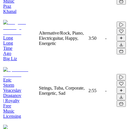
Music
Praz
Khanal
Alternative/Rock, Piano,
Long
Electricguitar, Happy,
3:50
-
Long
Energetic
Time
Ago
Big Liz
Epic
Storm
Strings, Tuba, Corporate,
Veaceslav
2:55
-
Energetic, Sad
Draganov
| Royalty
Free
Music
Licensing