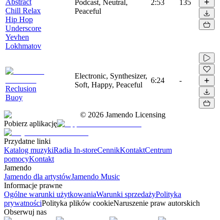
Abstract
Podcast, Neutral,
2:53
135
Chill Relax
Peaceful
Hip Hop
Underscore
Yevhen
Lokhmatov
Electronic, Synthesizer,
6:24
-
Soft, Happy, Peaceful
Reclusion
Buoy
©
2026
Jamendo Licensing
Pobierz aplikację
Przydatne linki
Katalog muzyki
Radia In-store
Cennik
Kontakt
Centrum
pomocy
Kontakt
Jamendo
Jamendo dla artystów
Jamendo Music
Informacje prawne
Ogólne warunki użytkowania
Warunki sprzedaży
Polityka
prywatności
Polityka plików cookie
Naruszenie praw autorskich
Obserwuj nas