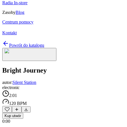
Radia In-store
Zasoby
Blog
Centrum pomocy
Kontakt
Powrót do katalogu
Bright Journey
autor:
Silent Station
electronic
2:01
120 BPM
Kup utwór
0:00