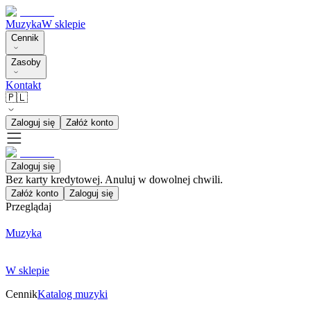
Muzyka
W sklepie
Cennik
Zasoby
Kontakt
🇵🇱
Zaloguj się
Załóż konto
Zaloguj się
Bez karty kredytowej. Anuluj w dowolnej chwili.
Załóż konto
Zaloguj się
Przeglądaj
Muzyka
W sklepie
Cennik
Katalog muzyki