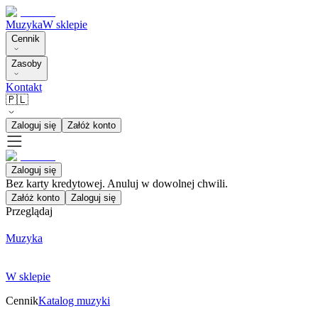
Muzyka
W sklepie
Cennik
Zasoby
Kontakt
🇵🇱
Zaloguj się
Załóż konto
Zaloguj się
Bez karty kredytowej. Anuluj w dowolnej chwili.
Załóż konto
Zaloguj się
Przeglądaj
Muzyka
W sklepie
Cennik
Katalog muzyki