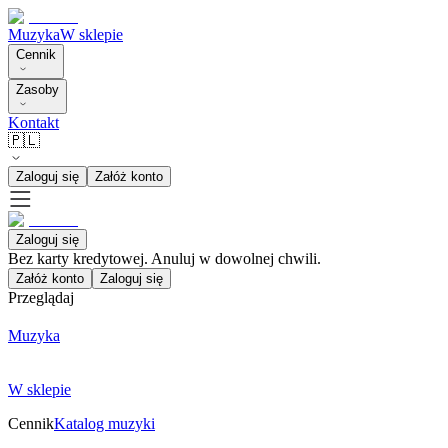
Muzyka
W sklepie
Cennik
Zasoby
Kontakt
🇵🇱
Zaloguj się
Załóż konto
Zaloguj się
Bez karty kredytowej. Anuluj w dowolnej chwili.
Załóż konto
Zaloguj się
Przeglądaj
Muzyka
W sklepie
Cennik
Katalog muzyki