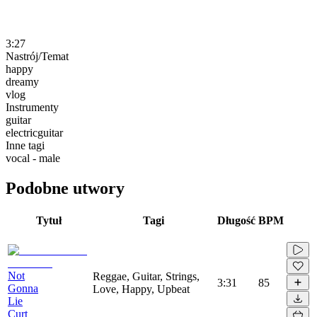
3:27
Nastrój/Temat
happy
dreamy
vlog
Instrumenty
guitar
electricguitar
Inne tagi
vocal - male
Podobne utwory
Tytuł
Tagi
Długość
BPM
Not
Reggae, Guitar, Strings,
3:31
85
Gonna
Love, Happy, Upbeat
Lie
Curt