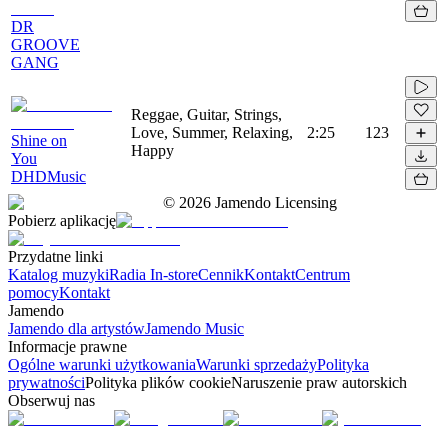
DR
GROOVE
GANG
Reggae, Guitar, Strings,
Love, Summer, Relaxing,
2:25
123
Shine on
Happy
You
DHDMusic
©
2026
Jamendo Licensing
Pobierz aplikację
Przydatne linki
Katalog muzyki
Radia In-store
Cennik
Kontakt
Centrum
pomocy
Kontakt
Jamendo
Jamendo dla artystów
Jamendo Music
Informacje prawne
Ogólne warunki użytkowania
Warunki sprzedaży
Polityka
prywatności
Polityka plików cookie
Naruszenie praw autorskich
Obserwuj nas